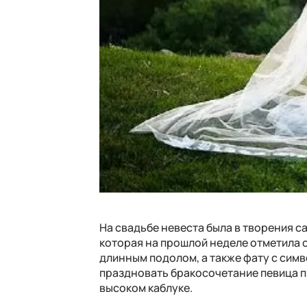
На свадьбе невеста была в творения с
которая на прошлой неделе отметила с
длинным подолом, а также фату с сим
праздновать бракосочетание певица п
высоком каблуке.