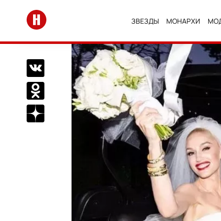
Перейти на главную
ЗВЕЗДЫ
МОНАРХИ
МО
Поделиться Вконтакте
Поделиться в Одноклассниках
Подписаться на нас в Дзен