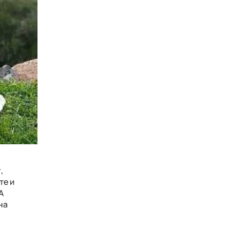
,
те и
А
на