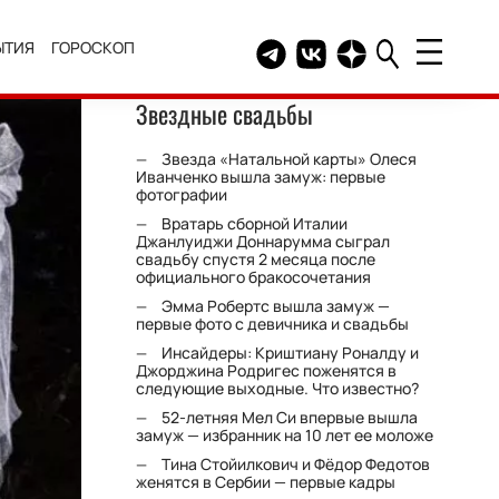
ЫТИЯ
ГОРОСКОП
Telegram канал HELLO
Группа HELLO Вконтакт
Канал HELLO в Дзе
Звездные свадьбы
Звезда «Натальной карты» Олеся
Иванченко вышла замуж: первые
фотографии
Вратарь сборной Италии
Джанлуиджи Доннарумма сыграл
свадьбу спустя 2 месяца после
официального бракосочетания
Эмма Робертс вышла замуж —
первые фото с девичника и свадьбы
Инсайдеры: Криштиану Роналду и
Джорджина Родригес поженятся в
следующие выходные. Что известно?
52-летняя Мел Си впервые вышла
замуж — избранник на 10 лет ее моложе
Тина Стойилкович и Фёдор Федотов
женятся в Сербии — первые кадры