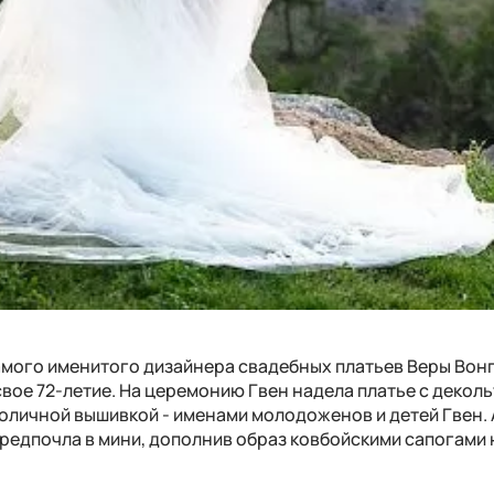
амого именитого дизайнера свадебных платьев Веры Вонг
вое 72-летие. На церемонию Гвен надела платье с деколь
воличной вышивкой - именами молодоженов и детей Гвен. 
редпочла в мини, дополнив образ ковбойскими сапогами 