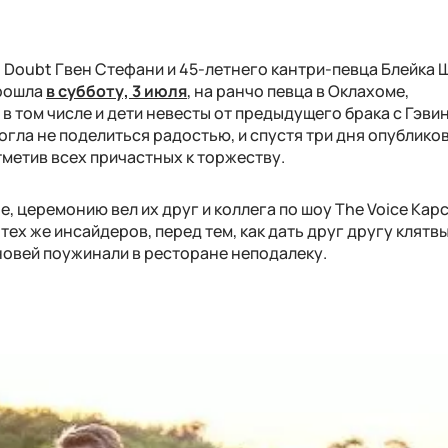
o Doubt Гвен Стефани и 45-летнего кантри-певца Блейка
прошла
в субботу, 3 июля
, на ранчо певца в Оклахоме,
 в том числе и дети невесты от предыдущего брака с Гэви
огла не поделиться радостью, и спустя три дня опублико
тметив всех причастных к торжеству.
е, церемонию вел их друг и коллега по шоу The Voice Кар
тех же инсайдеров, перед тем, как дать друг другу клятв
ыновей поужинали в ресторане неподалеку.