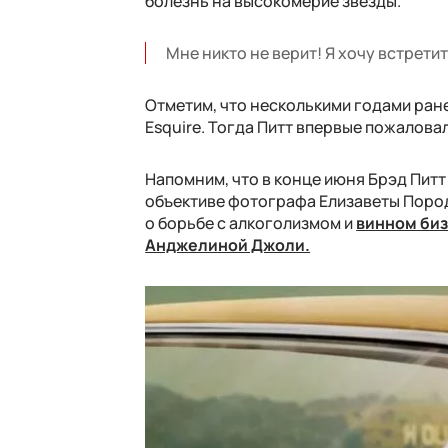
болезнь на высокомерие звезды.
Мне никто не верит! Я хочу встрети
Отметим, что несколькими годами ране
Esquire. Тогда Питт впервые пожалова
Напомним, что в конце июня Брэд Пит
объективе фотографа Елизаветы Пород
о борьбе с алкоголизмом и
винном биз
Анджелиной Джоли.