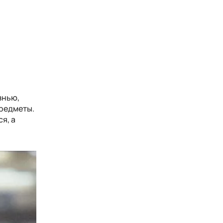
знью,
предметы.
я, а