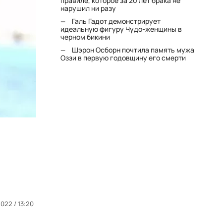
правиле, которое за 20 лет брака не
нарушил ни разу
Галь Гадот демонстрирует
идеальную фигуру Чудо-женщины в
черном бикини
Шэрон Осборн почтила память мужа
Оззи в первую годовщину его смерти
022 / 13:20