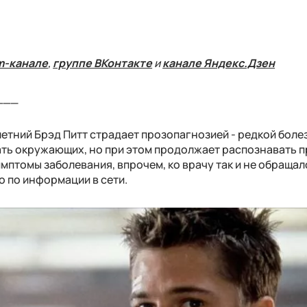
m-канале
,
группе ВКонтакте
и
канале Яндекс.Дзен
___
-летний Брэд Питт страдает прозопагнозией - редкой боле
ать окружающих, но при этом продолжает распознавать 
мптомы заболевания, впрочем, ко врачу так и не обращалс
о по информации в сети.