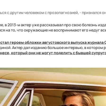
ться с другим человеком с прозопагнозией, - признался он
е, в 2013-м актер уже рассказывал про свою болезнь из
лся на то, что окружающие не воспринимают его недуг вс
т
стал героем обложки августовского выпуска журнала 
иной. Актер дал изданию большое интервью, в котором 
несе, который они не могут поделить с бывшей супруг