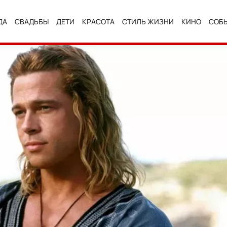
ДА
СВАДЬБЫ
ДЕТИ
КРАСОТА
СТИЛЬ ЖИЗНИ
КИНО
СОБ