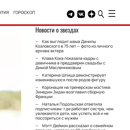
ЫТИЯ
ГОРОСКОП
Telegram канал HELLO
Группа HELLO Вконтакт
Канал HELLO в Дзе
Новости о звездах
Как выглядит мама Данилы
Козловского в 75 лет — фото из личного
архива актера
Клава Кока показала кадры с
девичника в преддверии свадьбы с
Димой Масленниковым
Катерина Шпица демонстрирует
изменившуюся после родов фигуру
Коронация на тренерском мостике:
Зинедин Зидан возглавил сборную
Франции
Наталья Подольская ответила
подписчикам: где работает сестра, чем
увлекаются дети, как успеть всё и не
поссориться с мужем
Мэтт Деймон рассказал о семейном