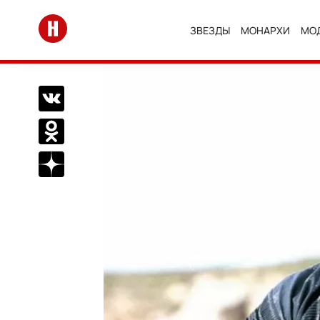
Перейти на главную
ЗВЕЗДЫ
МОНАРХИ
МО
Поделиться Вконтакте
Поделиться в Одноклассниках
Подписаться на нас в Дзен