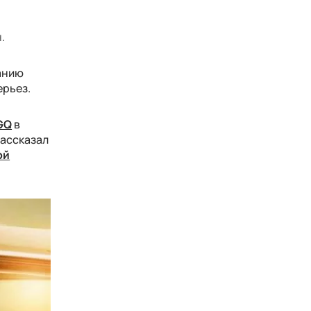
.
данию
ерьез.
GQ
в
рассказал
ой