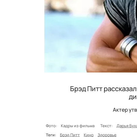
Брэд Питт рассказал
ди
Актер утв
Фото:
Кадры из фильма
Текст:
Дарья Бух
Теги:
Брэд Питт
Кино
Здоровье