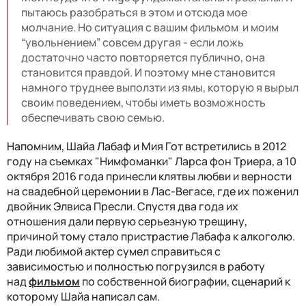
пытаюсь разобраться в этом и отсюда мое
молчание. Но ситуация с вашим фильмом и моим
“увольнением” совсем другая - если ложь
достаточно часто повторяется публично, она
становится правдой. И поэтому мне становится
намного труднее выползти из ямы, которую я вырыл
своим поведением, чтобы иметь возможность
обеспечивать свою семью.
Напомним, Шайа Лабаф и Мия Гот в
стретились в 2012
году на съемках "Нимфоманки" Ларса фон Триера, а 10
октября 2016 года принесли клятвы любви и верности
на свадебной церемонии в Лас-Вегасе, где их поженил
двойник Элвиса Пресли. Спустя два года их
отношения дали первую серьезную трещину,
причиной тому стало пристрастие Лабафа к алкоголю.
Ради любимой актер сумел справиться с
зависимостью и полностью погрузился в работу
над
фильмом
по собственной биографии, сценарий к
которому Шайа написал сам.