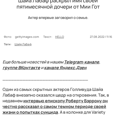
Шайа Лабаф раскрыл имя своей
пятимесячной дочери от Мии Гот
Актер впервые заговорил о семье.
Фото:
gettyimages.com
Текст:
HELLO
27.08.2022 / 11:16
Теги:
Шайя ЛаБеф
Еще больше новостей в нашем
Telegram-канале
,
группе ВКонтакте
и
канале Яндекс.Дзен
______________________________
Один из самых скрытных актеров Голливуда Шайа
Лабаф внезапно оказался щедр на откровения. Так, в
недавнем
интервью епископу Роберту Бэррону он
честно рассказал о самом темном периоде своей
жизни о попытках суицида
. А в колонке для Variety