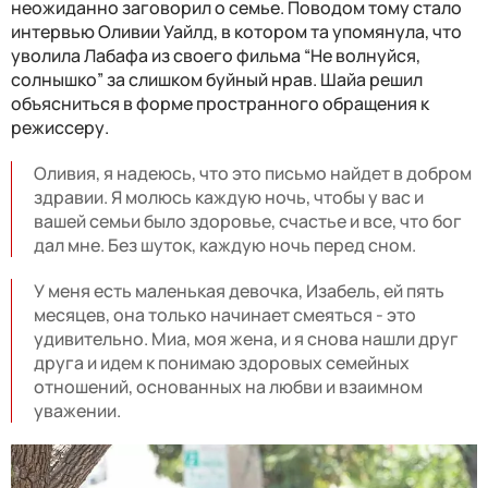
неожиданно заговорил о семье. Поводом тому стало
интервью Оливии Уайлд, в котором та упомянула, что
уволила Лабафа из своего фильма “Не волнуйся,
солнышко” за слишком буйный нрав. Шайа решил
объясниться в форме пространного обращения к
режиссеру.
Оливия, я надеюсь, что это письмо найдет в добром
здравии. Я молюсь каждую ночь, чтобы у вас и
вашей семьи было здоровье, счастье и все, что бог
дал мне. Без шуток, каждую ночь перед сном.
У меня есть маленькая девочка, Изабель, ей пять
месяцев, она только начинает смеяться - это
удивительно. Миа, моя жена, и я снова нашли друг
друга и идем к понимаю здоровых семейных
отношений, основанных на любви и взаимном
уважении.