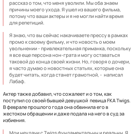
рассказ о том, что меня уволили. Мы оба знаем
причины моего ухода. Я ушел из вашего фильма,
потому что ваши актеры и я не могли найти время
для репетиций.
Я знаю, что вы сейчас накачиваете прессу в рамках
промо к своему фильму, и что новость о моем
увольнении - привлекательная приманка, поскольку
я все еще персона нон-грата и могу оставаться
таковой до конца своей жизни. Но, говоря о дочери,
я часто думаю о новостных статьях, которые она
будет читать, когда станет грамотной, - написал
Лабаф.
Актер также добавил, что сожалеет и о том, как
поступил со своей бывшей девушкой певица FKA Twigs.
В феврале прошлого года она обвинила его в
жестоком обращении и даже подала на него в суд за
избиения.
Мои неудачи с Twigs фундаментальны и реальны. Я