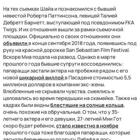
На тех съемках Шайа и познакомился с бывшей
невестой Роберта Паттинсона, певицей Талией
Дебретт Барнетт, выступающей под псевдонимом FKA
Twigs. И их отношения вышли за рамки съемочной
площадки. Официально о своих отношениях они
объявили
в конце сентября 2018 года, появившись под
руку на красной дорожке San Sebastian Film Festival.
Вскоре Миа подала на развод. Однако в марте
прошлого года бывшие супруги воссоединились:
папарацци застали актера на пробежке рядом с его
новой
шикарной виллой
в Пасадене стоимостью 5,5
миллиона долларов в компании экс-жены.
Влюбленные не скрывали чувства, смеялись и
целовались во время передышки на скамейке. Также на
кадрах были видны
блестящие на солнце кольца
,
очень похожие на обручальные.
О том, что у 35-
летнего актера и его девушки, 27-летней Мии Гот
скоро будет ребенок,
стало известно в ноябре
прошлого года тоже благодаря папарацци, которые
засняли беременную подругу Лабафа в лос-