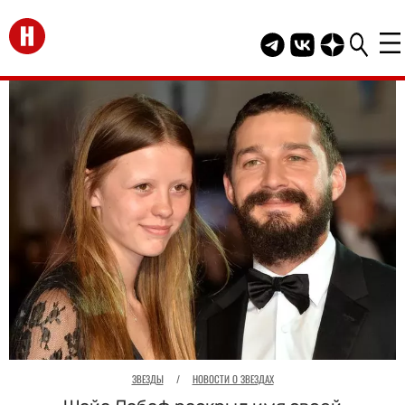
Перейти на главную
Telegram канал HEL
Группа HELLO В
Канал HELLO
ЗВЕЗДЫ
/
НОВОСТИ О ЗВЕЗДАХ