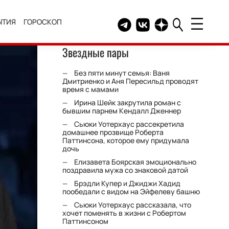
ЫТИЯ
ГОРОСКОП
Telegram канал HELLO
Группа HELLO Вконтакт
Канал HELLO в Дзе
Звездные пары
Без пяти минут семья: Ваня
Дмитриенко и Аня Пересильд проводят
время с мамами
Ирина Шейк закрутила роман с
бывшим парнем Кендалл Дженнер
Сьюки Уотерхаус рассекретила
домашнее прозвище Роберта
Паттинсона, которое ему придумала
дочь
Елизавета Боярская эмоционально
поздравила мужа со знаковой датой
Брэдли Купер и Джиджи Хадид
пообедали с видом на Эйфелеву башню
Сьюки Уотерхаус рассказала, что
хочет поменять в жизни с Робертом
Паттинсоном