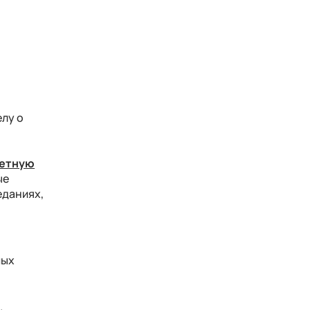
елу о
ветную
ые
еданиях,
мых