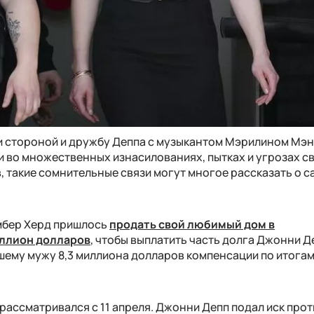
ли стороной и дружбу Деппа с музыкантом Мэрилином Мэ
и во множественных изнасилованиях, пытках и угрозах с
 такие сомнительные связи могут многое рассказать о 
Эмбер Херд пришлось
продать свой любимый дом в
иллион долларов
, чтобы выплатить часть долга Джонни Де
ему мужу 8,3 миллиона долларов компенсации по итога
.
рассматривался с 11 апреля. Джонни Депп подал иск про