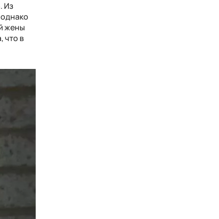
. Из
, однако
ей жены
 что в