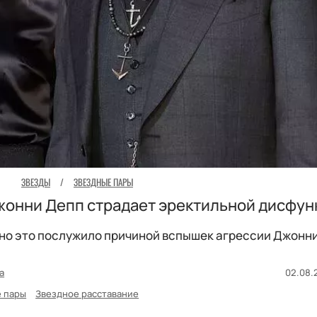
ЗВЕЗДЫ
/
ЗВЕЗДНЫЕ ПАРЫ
Джонни Депп страдает эректильной дисфу
но это послужило причиной вспышек агрессии Джонни
а
02.08.2
 пары
Звездное расставание