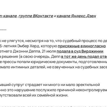
m-канале
,
группе ВКонтакте
и
канале Яндекс.Дзен
___
не улягутся, несмотря на то, что судебный процесс по д
6-летняя Эмбер Херд, которую
присяжные единогласно
етнего Джонни Деппа, 21 июля
подала в суд Вирджинии
 решения (в свою очередь, Депп
в тот же день подал от
ие прессы попали юридические документы, подготовленн
немало интимных деталей, не озвученных на судебных зас
ывший супруг страдает ни много ни мало эректильной
енно это нарушение послужило причиной неконтролируе
путствовали всей их семейной жизни.