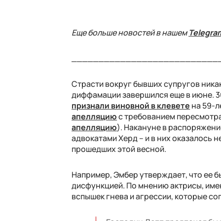
Еще больше новостей в нашем
Telegra
___________________________
Страсти вокруг бывших супругов никак 
диффамации завершился еще в июне. 3
признали виновной в клевете
на 59-л
апелляцию
с требованием пересмотра
апелляцию
). Накануне в распоряжен
адвокатами Херд – и в них оказалось 
прошедших этой весной.
Например, Эмбер утверждает, что ее б
дисфункцией. По мнению актрисы, им
вспышек гнева и агрессии, которые со