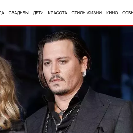
ДА
СВАДЬБЫ
ДЕТИ
КРАСОТА
СТИЛЬ ЖИЗНИ
КИНО
СОБ