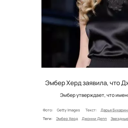
Эмбер Херд заявила, что 
Эмбер утверждает, что имен
Фото:
Getty Images
Текст:
Дарья Бухарин
Теги:
Эмбер Херд
Джонни Депп
Звездные