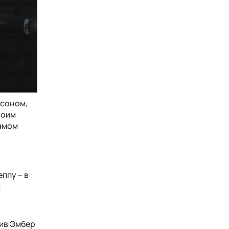
нсоном,
воим
самом
ппу – в
м
тив Эмбер