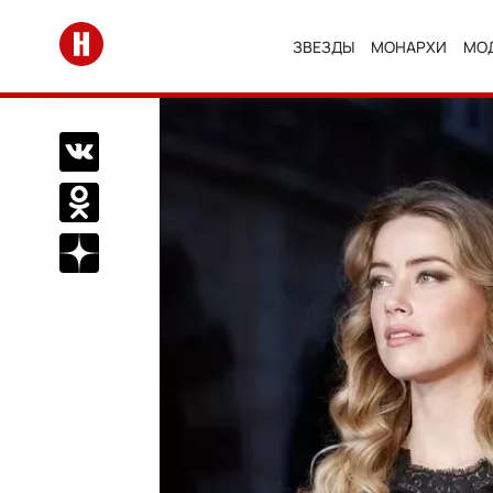
Перейти на главную
ЗВЕЗДЫ
МОНАРХИ
МО
Поделиться Вконтакте
Поделиться в Одноклассниках
Подписаться на нас в Дзен