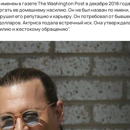
 именем в газете The Washington Post в декабре 2018 года
ергать ее домашнему насилию. Он не был назван по имени
азрушил его репутацию и карьеру. Он потребовал от бывш
олларов. Актриса подала встречный иск. Она утверждала,
силию и жестокому обращению".