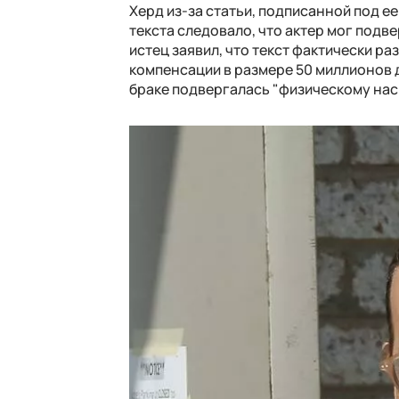
Херд из-за статьи, подписанной под ее
текста следовало, что актер мог подв
истец заявил, что текст фактически р
компенсации в размере 50 миллионов д
браке подвергалась "физическому на