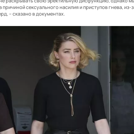
 не раскрывать свою эректильную дисфункцию, однако м
а причиной сексуального насилия и приступов гнева, из-з
рд, – сказано в документах.