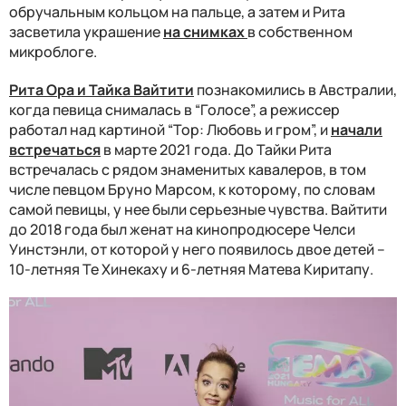
обручальным кольцом на пальце, а затем и Рита
засветила украшение
на снимках
в собственном
микроблоге.
Рита Ора и Тайка Вайтити
познакомились в Австралии,
когда певица снималась в “Голосе”, а режиссер
работал над картиной “Тор: Любовь и гром”, и
начали
встречаться
в марте 2021 года. До Тайки Рита
встречалась с рядом знаменитых кавалеров, в том
числе певцом Бруно Марсом, к которому, по словам
самой певицы, у нее были серьезные чувства. Вайтити
до 2018 года был женат на кинопродюсере Челси
Уинстэнли, от которой у него появилось двое детей –
10-летняя Те Хинекаху и 6-летняя Матева Киритапу.