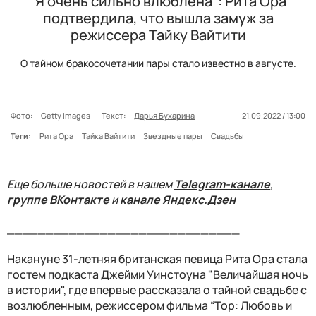
"Я очень сильно влюблена": Рита Ора
подтвердила, что вышла замуж за
режиссера Тайку Вайтити
О тайном бракосочетании пары стало известно в августе.
Фото:
Getty Images
Текст:
Дарья Бухарина
21.09.2022 / 13:00
Теги:
Рита Ора
Тайка Вайтити
Звездные пары
Свадьбы
Еще больше новостей в нашем
Telegram-канале
,
группе ВКонтакте
и
канале Яндекс.Дзен
______________________________
Накануне 31-летняя британская певица Рита Ора стала
гостем подкаста Джейми Уинстоуна "Величайшая ночь
в истории", где впервые рассказала о тайной свадьбе с
возлюбленным, режиссером фильма “Тор: Любовь и