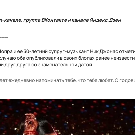
m-канале
,
группе ВКонтакте
и
канале Яндекс.Дзен
___
Чопра и ее 30-летний супруг-музыкант Ник Джонас отмет
случаю оба опубликовали в своих блогах ранее неизвест
и друг друга со знаменательной датой.
дет ежедневно напоминать тебе, что тебя любят. С годов