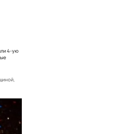
или 4-ую
ные
щиной,