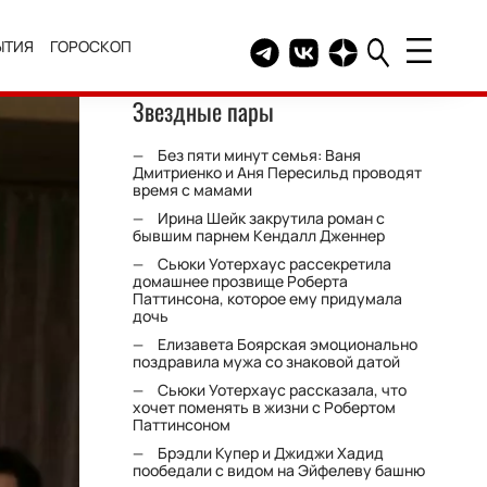
ЫТИЯ
ГОРОСКОП
Telegram канал HELLO
Группа HELLO Вконтакт
Канал HELLO в Дзе
Звездные пары
Без пяти минут семья: Ваня
Дмитриенко и Аня Пересильд проводят
время с мамами
Ирина Шейк закрутила роман с
бывшим парнем Кендалл Дженнер
Сьюки Уотерхаус рассекретила
домашнее прозвище Роберта
Паттинсона, которое ему придумала
дочь
Елизавета Боярская эмоционально
поздравила мужа со знаковой датой
Сьюки Уотерхаус рассказала, что
хочет поменять в жизни с Робертом
Паттинсоном
Брэдли Купер и Джиджи Хадид
пообедали с видом на Эйфелеву башню