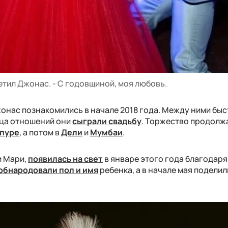
тветил Джонас. - С годовщиной, моя любовь.
жонас познакомились в начале 2018 года. Между ними бы
яца отношений они
сыграли свадьбу
. Торжество продолж
пуре
, а потом в
Дели
и
Мумбаи
.
и Мари,
появилась на свет
в январе этого года благодаря
обнародовали пол и имя
ребенка, а в начале мая подели