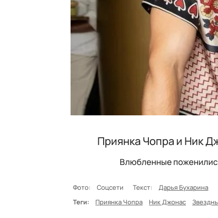
Приянка Чопра и Ник Д
Влюбленные поженились 
Фото:
Соцсети
Текст:
Дарья Бухарина
Теги:
Приянка Чопра
Ник Джонас
Звездны