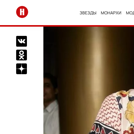
Перейти на главную
ЗВЕЗДЫ
МОНАРХИ
МО
Поделиться Вконтакте
Поделиться в Одноклассниках
Подписаться на нас в Дзен