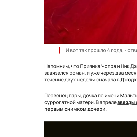
И вот так прошло 4 года, - о
Напомним, что Приянка Чопра и Ник Д
завязался роман, и уже через два мес
течение двух недель: сначала в
Джодх
Первенец пары, дочка по имени Мальт
суррогатной матери. В апреле
звезды 
первым снимком дочери
.