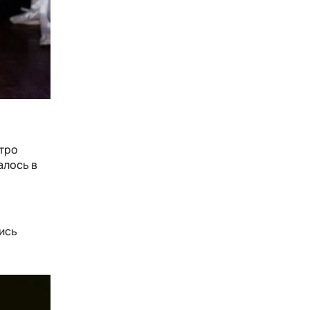
стро
алось в
лись