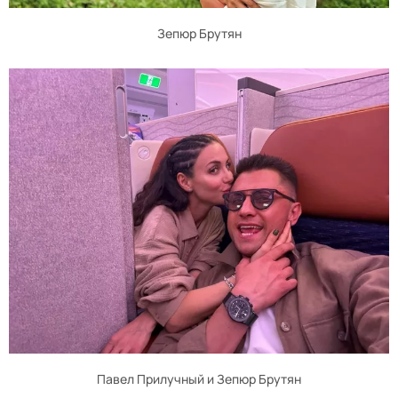
Зепюр Брутян
Павел Прилучный и Зепюр Брутян