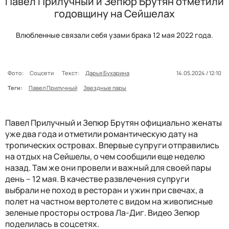
Павел Прилучный и Зепюр Брутян отметили
годовщину на Сейшелах
Влюбленные связали себя узами брака 12 мая 2022 года.
Фото:
Соцсети
Текст:
Дарья Бухарина
14.05.2024 / 12:10
Теги:
Павел Прилучный
Звездные пары
Павел Прилучный и Зепюр Брутян официально женаты
уже два года и отметили романтическую дату на
тропических островах. Впервые супруги отправились
на отдых на Сейшелы, о чем сообщили еще неделю
назад. Там же они провели и важный для своей пары
день – 12 мая. В качестве развлечения супруги
выбрали не поход в ресторан и ужин при свечах, а
полет на частном вертолете с видом на живописные
зеленые просторы острова Ла-Диг. Видео Зепюр
поделилась в соцсетях.