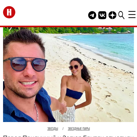
Перейти на главную
Telegram канал HEL
Группа HELLO В
Канал HELLO
ЗВЕЗДЫ
/
ЗВЕЗДНЫЕ ПАРЫ