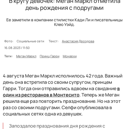
В кругу девочек: Меган Маркл отметила
день рождения с подругами
Ее заметили в компании стилистки Кади Ли и писательницы
Клео Уэйд.
Фото:
Социальные сети
Текст:
Анастасия Дроздова
16.08.2023 / 11:50
Теги:
Меган Маркл
Принц Гарри
Монархи
4 августа Меган Маркл исполнилось 42 года. Важный
день она встретила со своим супругом, принцем
Гарри. Тогда они отправились вдвоем на свидание
в
один из ресторанов в Монтесито
. Теперь же Меган
решила еще раз повторить празднование. Но на этот
раз со своими подругами. Селфи опубликовала в
социальных сетях одна из девушек.
Запоздалое празднования дня рождения с