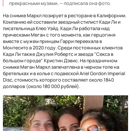
прекрасными музами, — подписала она фото.
На снимке Маркл позирует в ресторане в Калифорнии.
Компанию ей составили звездный стилист Кади Ли и
писательница Клео Уэйд. Кади Ли работала над
прическами Меган с того момента, как герцогиня
вместе с мужем принцем Гарри переехала в
Монтесито в 2020 году. Среди постоянных клиентов
Кади Ли также Джулия Робертс и звезда "Секса в
большом городе" Кристин Дэвис. На праздничном
снимке Меган Маркл запечатлена в черном топе на
бретельках и в колье с подвеской Ariel Gordon Imperial
Disc, стоимость которого составляет около 1840
долларов (около 180 000 рублей).