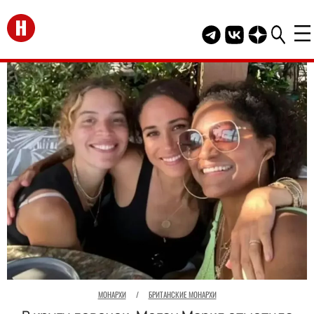
Перейти на главную
Telegram канал HEL
Группа HELLO В
Канал HELLO
МОНАРХИ
/
БРИТАНСКИЕ МОНАРХИ