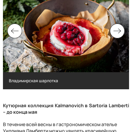
Владимирская шарлотка
Владимирская шарлотка
Кутюрная коллекция
Kalmanovich
в
Sartoria Lamberti
– до конца мая
В течение всей весны в гастрономическом ателье
Уиллиама Ламберти можно увидеть красивейшую