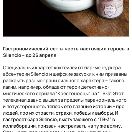
Гастрономический сет в честь настоящих героев в
Silencio
– до 26 апреля
Специальный квартет коктейлей от бар-менеджера
абсентерии
Silencio
и шефские закуски к ним призваны
раскрыть разные грани сильного характера – такого,
каким, например, обладают герои детективно-
мистического сериала “Крестоносцы” на “ТВ-3”. Этот
телеканал давно вышел за пределы паранормального
и потустороннего
: теперь его главные истории – про
людей
,
про
их страсти, страхи,
победы и выборы
.
И
гастросет бара
Silencio
, выступающего с “ТВ-3” в
коллаборации, призван настраивать на ту же волну.