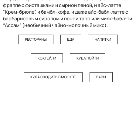
фраппе с фисташками и сырной пеной, и айс-латте
“Крем-брюле”, и бамбл-кофе, и даже айс-бабл-латте с
барбарисовым сиропом и пеной таро или милк-бабл-ти
“Ассам” (необычный чайно-молочный микс).
РЕСТОРАНЫ
ЕДА
НАПИТКИ
КОКТЕЙЛИ
КУДА ПОЙТИ
КУДА СХОДИТЬ В МОСКВЕ
БАРЫ