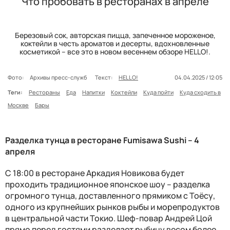
Что пробовать в ресторанах в апреле
Березовый сок, авторская пицца, запеченное мороженое,
коктейли в честь ароматов и десерты, вдохновленные
косметикой – все это в новом весеннем обзоре HELLO!.
Фото:
Архивы пресс-служб
Текст:
HELLO!
04.04.2025 / 12:05
Теги:
Рестораны
Еда
Напитки
Коктейли
Куда пойти
Куда сходить в
Москве
Бары
Р
азделка тунца в
ресторане
Fumisawa Sushi
– 4
апреля
С
18:00 в ресторане Аркадия Новикова
будет
про
ходить
традиционное японское шоу – разделка
огромного
тунца
, доставленного
прямиком с
Тоёсу,
одного из крупнейших рынков рыбы и морепродуктов
в центральной части Токио
. Ш
еф-повар Андрей Цой
прямо перед гостями
разделает
рыбину
весом более