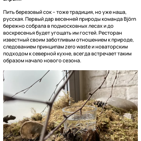
Пить березовый сок – тоже традиция, но уже наша,
русская.
Первый дар весенней природы
команда Björn
бережно собрала в подмосковных лесах и до
воскресенья будет угощать им гостей. Ресторан
известный своим заботливым отношением к природе,
следованием принципам z
ero waste
и новаторским
подходом к северной кухне, всегда встречает таким
образом начало нового сезона.