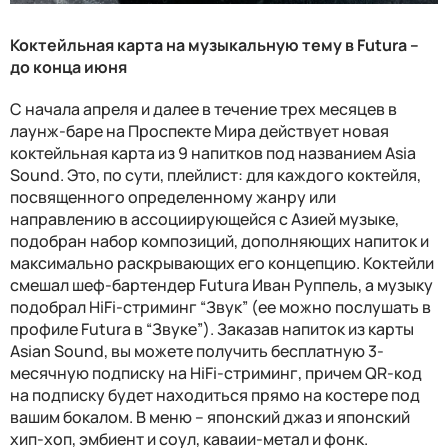
Коктейльная карта на музыкальную тему в
Futura
–
до конца июня
С начала апреля и далее в течение трех месяцев в
лаунж-баре на Проспекте Мира действует новая
коктейльная карта из 9 напитков под названием
Asia
Sound
. Это, по сути, плейлист: для каждого коктейля,
посвященного определенному жанру или
направлению в ассоциирующейся с Азией музыке,
подобран набор композиций, дополняющих напиток и
максимально раскрывающих его концепцию. Коктейли
смешал шеф-бартендер
Futura
Иван Руппель, а музыку
подобрал
HiFi
-стриминг “Звук” (ее можно послушать в
профиле
Futura
в “Звуке”). Заказав напиток из карты
Asian Sound, вы можете получить бесплатную 3-
месячную подписку на HiFi-стриминг, причем QR-код
на подписку будет находиться прямо на костере под
вашим бокалом. В меню – японский джаз и японский
хип-хоп, эмбиент и соул, каваии-метал и фонк.