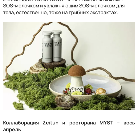
SOS
-молочком и увлажняющим
SOS
-молочком для
тела, естественно, тоже на грибных экстрактах.
Коллаборация
Zeitun
и ресторана
MYST
– весь
апрель