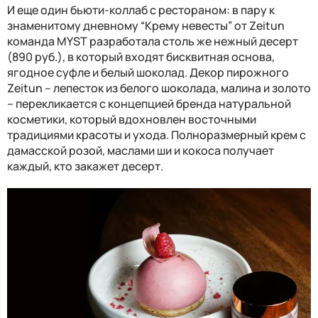
И еще один бьюти-коллаб с рестораном: в пару к
знаменитому дневному “Крему невесты” от
Zeitun
команда
MYST
разработала столь же нежный десерт
(890 руб.), в который входят
бисквит
ная основа
,
ягодное суфле и белый шоколад
. Декор пирожного
Zeitun
–
лепест
ок
из белого шоколада, малин
а
и золот
о
– перекликается с концепцией бренда натуральной
косметики, который вдохновлен восточными
традициями красоты и ухода. Полноразмерный крем с
дамасской розой, маслами ши и кокоса получает
каждый, кто закажет десерт.