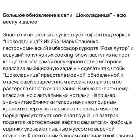
Kanzume Soul
Большое обновление в сети “Шоколадница” – всю
весну и далее
Знаете ли вы, сколько существует кофеен под маркой
“Шоколадница”? Их 254! Марк Стаценко,
гастрономический амбассадор курорта “Роза Хутор” и
ведущий популярных
cooking
-
show
, заступив на пост
концепт-шефа самой популярной сети с историей,
взялся за амбициозную задачу – сделать так, чтобы
“Шоколадница” предстала модной, обновленной и
отвечающей современным вкусам, но при этом не
растеряла своего очарования. В меню по-прежнему
классика, но с актуальными нотками. Например,
знаменитые блинчики теперь начиняют сырным
кремом и сверху выкладывают лосось, в мясном
борще присутствует копченая груша, на завтрак
подается картофельная вафля с камчатским крабом, а
сырники укрывают пышным муссом из вареной
сгущенки.
К некоторым блюдам добавили трюфельный