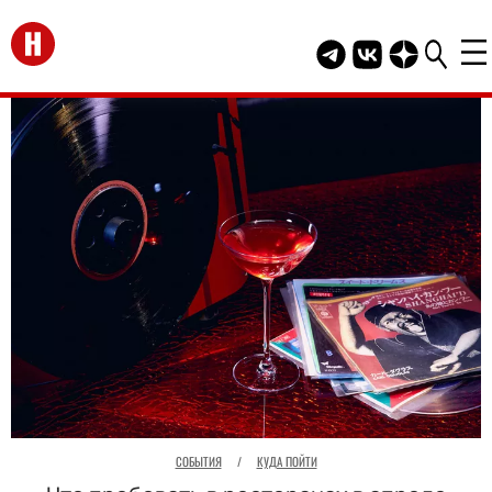
Перейти на главную
Telegram канал HEL
Группа HELLO В
Канал HELLO
СОБЫТИЯ
/
КУДА ПОЙТИ