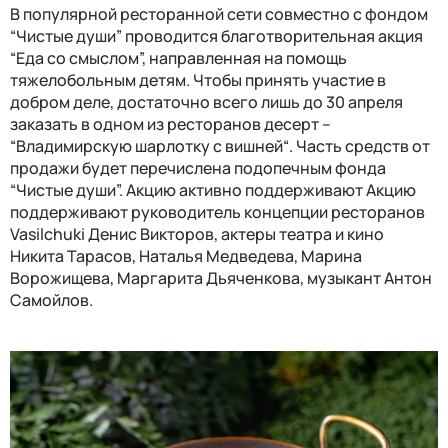
В популярной ресторанной сети совместно с фондом
“Чистые души” проводится благотворительная акция
“Еда со смыслом”, направленная на помощь
тяжелобольным детям. Чтобы принять участие в
добром деле, достаточно всего лишь до 30 апреля
заказать в одном из ресторанов десерт –
“Владимирскую шарлотку с вишней“. Часть средств от
продажи будет перечислена подопечным фонда
“Чистые души”. Акцию активно поддерживают
Акцию
поддерживают руководитель концепции ресторанов
Vasilchuki Денис Викторов, актеры театра и кино
Никита Тарасов, Наталья Медведева, Марина
Ворожищева, Маргарита Дьяченкова
,
музыкант Антон
Самойлов.