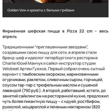
Golden Vow и крокеты с белыми грибами
Golden Vow и крокеты с белыми грибами
Фирменная шефская пицца в
Pizza
22
cm
– весь
апрель
Традиционными “приглашенными звездами”,
создавшими свою пиццу для сети, в апреле стали
бренд-шеф и идеолог петербургского ресторана
Charlie
Юоий Манчук и сайкл-инструктор студии
Velobeat
Артем Гужков. Первый собрал очень сытный
вариант с
тамбовски
м
окорок
ом
,
маринованными
огурчиками,
раклет
ом
, сливочны
м
сыр
ом
, горчиц
ей
,
соус
ом
тар-тар с трюфельным маслом
и сушеной
лаванд
ой
(790
руб.
).
А второй, работавший, кстати, до
занятий сайклингом на ресторанной кухне, предложил
чуть более пикантную пиццу – с ндуей, ростбифом,
рукколой, моцареллой и печеным нектарином (820