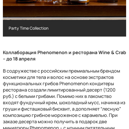
Party Time Collection
Party Time Collection
Коллаборация
Phenomenon
и ресторана
Wine
&
Crab
– до 18 апреля
В содружестве с российским премиальным брендом
косметики для тела и волос на основе экстрактов
функциональных грибов
Phenomenon
кондитеры
ресторана создали лимитированный десерт (1200
руб.) с белыми грибами. Помимо них в лакомство
входят фундучный крем
,
шоколадный мусс
,
начинка из
груши и фисташковый бисквит, а дополняет “лесную”
композицию грибное мороженое с карамелью. При
заказе десерта можно получить в подарок две
миниатюры
Phenomenon
– с ночным питательным