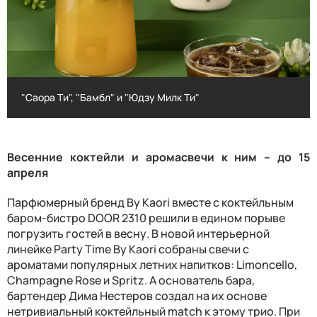
"Саора Ти", "Бамбл" и "Юдзу Милк Ти"
"Саора Ти", "Бамбл" и "Юдзу Милк Ти"
Весенние коктейли и аромасвечи к ним – до 15
апреля
Парфюмерный бренд
By Kaori
вместе с коктейльным
баром-бистро
DOOR
2310 решили в едином порыве
погрузить гостей в весну. В новой интерьерной
линейке
Party Time By Kaori
собраны свечи с
ароматами популярных летних напитков:
Limoncello
,
Champagne Rose
и
Spritz
. А основатель бара,
бартендер Дима Нестеров создал на их основе
нетривиальный коктейльный
match
к этому трио. При