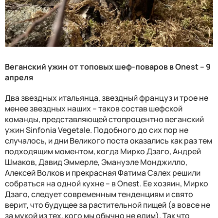
Веганский ужин от топовых шеф-поваров в
Onest
– 9
апреля
Два звездных итальянца, звездный француз и трое не
менее звездных наших – таков состав шефской
команды, представляющей стопроцентно веганский
ужин
Sinfonia Vegetale
. Подобного до сих пор не
случалось, и дни Великого поста оказались как раз тем
подходящим моментом, когда Мирко Дзаго, Андрей
Шмаков, Давид Эммерле, Эмануэле Монджилло,
Алексей Волков и прекрасная Фатима Салех решили
собраться на одной кухне – в
Onest
. Ее хозяин, Мирко
Дзаго, следует современным тенденциям и свято
верит, что будущее за растительной пищей (а вовсе не
за мукой из тех, кого мы обычно не едим). Так что