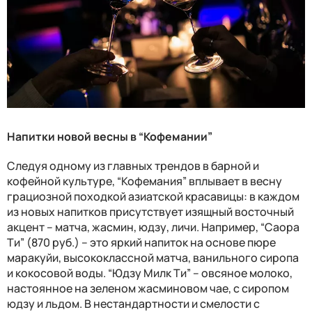
Напитки новой весны в “Кофемании”
Следуя одному из главных трендов в барной и
кофейной культуре, “Кофемания” вплывает в весну
грациозной походкой азиатской красавицы: в каждом
из новых напитков присутствует изящный восточный
акцент – матча, жасмин, юдзу, личи. Например, “Саора
Ти” (870 руб.) – это яркий напиток на основе пюре
маракуйи, высококлассной матча, ванильного сиропа
и кокосовой воды. “Юдзу Милк Ти” – овсяное молоко,
настоянное на зеленом жасминовом чае, с сиропом
юдзу и льдом. В нестандартности и смелости с