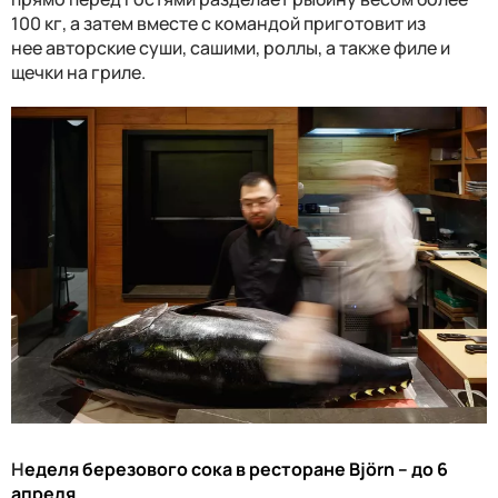
100 кг
, а затем вместе с командой приготовит из
нее
авторски
е
суши, сашими, роллы, а также филе и
щечки
на гриле
.
Н
еделя березового сока в ресторане Björn – до 6
апреля