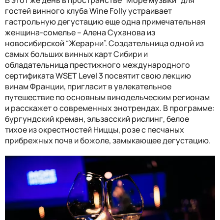
В этот же день в пространстве “Море музыки” для
гостей винного клуба
Wine Folly
устраивает
гастрольную дегустацию еще одна примечательная
женщина-сомелье – Алена Суханова из
новосибирской “Жерарни”. С
оздательниц
а
одной из
самых больших винных карт Сибири и
обладательниц
а
престижного международного
сертификата WSET Level 3
посвятит свою лекцию
винам Франции, пригласит в увлекательное
путешествие по основным винодельческим регионам
и расскажет о современных энотрендах. В программе:
бургундский креман, эльзасский рислинг, белое
тихое
из окрестностей Ниццы, розе с песчаных
прибрежных
почв и божоле
, замыкающее дегустацию
.