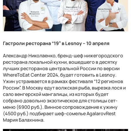
Гастроли ресторана “19” в
Lesnoy
– 10 апреля
Александр Николаенко, бренд-шеф нижегородского
ресторана локальной кухни, вошедшего в десятку
лучших ресторанов центральной России по версии
WhereToEat Center
2024, будет готовить в
Lesnoy
.
Ужин устраивается в рамках фестиваля “12 регионов
России”. В Москву едут волжская рыба, вырезка лося и
сало венгерской мангалицы, из которых будет
собрано довольно экзотическое для столицы сет-
меню (6900 руб.). Винное сопровождение к ужину
(4500 руб.) подбирает шеф-сомелье
AgalarovRest
Мария Балахнина.