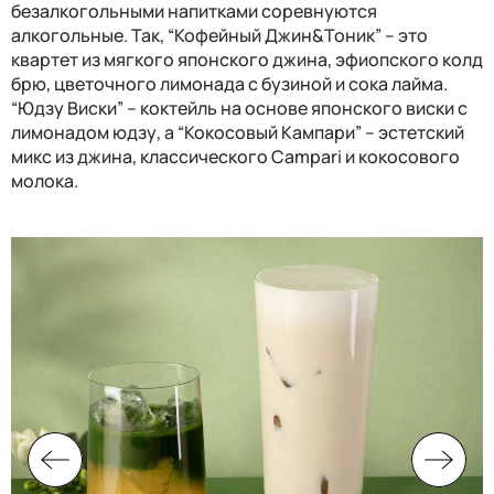
безалкогольными напитками соревнуются
алкогольные. Так, “Кофейный Джин&Тоник” – это
квартет из мягкого японского джина, эфиопского колд
брю, цветочного лимонада с бузиной и сока лайма.
“Юдзу Виски” – коктейль на основе японского виски с
лимонадом юдзу, а “Кокосовый Кампари” – эстетский
микс из джина, классического Campari и кокосового
молока.