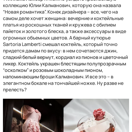
коллекцию Юлии Калманович, которую она назвала
“Новая романтика”. Конек дизайнера – все, чего на
самом деле хочет женщина: вечерние и коктейльные
платья из роскошных тканей и кружева с обилием
пайеток и золотого блеска, а также аксессуары в виде
огромных объемных цветов. А барный кутюрье
Sartoria Lamberti
смешал коктейль, который точно
придется дамам по вкусу: в нем сочетаются
джин,
сладкий белый вермут, кордиал из пионов и цветочный
ликер.
Коктейль украшен б
лестящи
м полупрозрачным
“
оскол
ком” и розовым
шоколадны
м
пион
ом,
напоминающим броши Калманович.
И все это – в
элегантном бокале на тончайшей ножке. Ну разве не
прелесть?