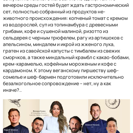
вечером среды гостей будет ждать гастрономический
сет, полностью собранный из продуктов не-
животного происхождения: копченый томат с кремом
из водорослей, суп из топинамбура с древесными
грибами, кофе и сушеной малиной, ризотто из
сельдерея с черным трюфелем, рагу из артишоков с
апельсином, миндалем и икрой из жженого лука,
гратен из савойской капусты с тимбалем из свежих
сморчков, а также миндальный крамбл с какао-бобами,
крем-карамелью, кофейным мороженым и кофе с
кардамоном. К этому веганскому пиршеству шеф-
сомелье и шеф-бармен подготовили исключительно
безалкогольное сопровождение – нет, ну а как
иначе?..