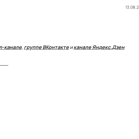
13.08.2
m-канале
,
группе ВКонтакте
и
канале Яндекс.Дзен
___