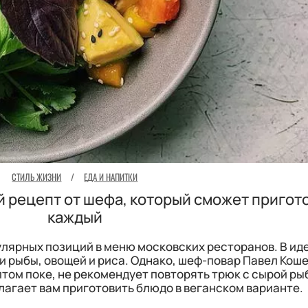
СТИЛЬ ЖИЗНИ
/
ЕДА И НАПИТКИ
ой рецепт от шефа, который сможет пригот
каждый
улярных позиций в меню московских ресторанов. В ид
и рыбы, овощей и риса. Однако, шеф-повар Павел Коше
том поке, не рекомендует повторять трюк с сырой ры
лагает вам приготовить блюдо в веганском варианте.