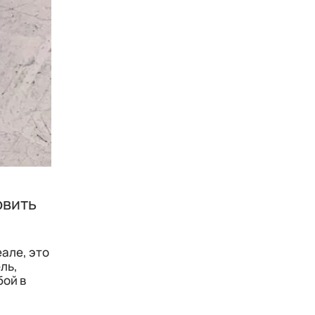
овить
еале, это
ль,
бой в