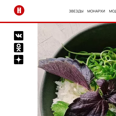
Перейти на главную
ЗВЕЗДЫ
МОНАРХИ
МО
Поделиться Вконтакте
Поделиться в Одноклассниках
Подписаться на нас в Дзен