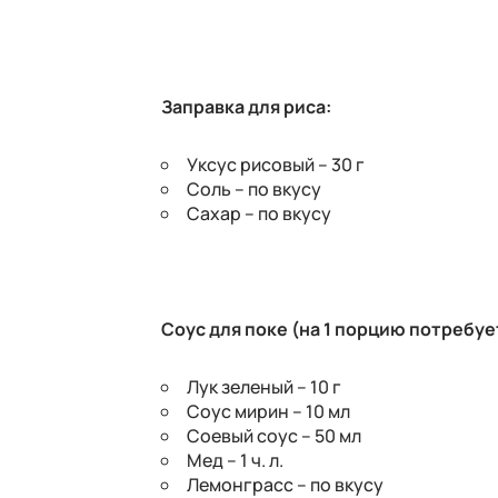
Заправка для риса:
Уксус рисовый – 30 г
Соль – по вкусу
Сахар – по вкусу
Соус для поке (на 1 порцию потребует
Лук зеленый – 10 г
Соус мирин – 10 мл
Соевый соус – 50 мл
Мед – 1 ч. л.
Лемонграсс – по вкусу