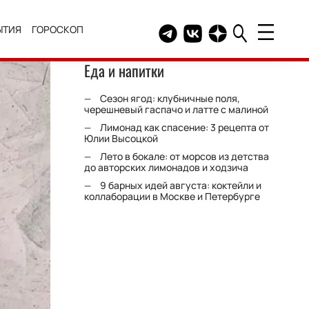
ЫТИЯ
ГОРОСКОП
Telegram канал HELLO
Группа HELLO Вконтакт
Канал HELLO в Дзе
Еда и напитки
Сезон ягод: клубничные поля,
черешневый гаспачо и латте с малиной
Лимонад как спасение: 3 рецепта от
Юлии Высоцкой
Лето в бокале: от морсов из детства
до авторских лимонадов и ходзича
9 барных идей августа: коктейли и
коллаборации в Москве и Петербурге