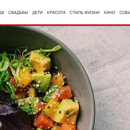
ДА
СВАДЬБЫ
ДЕТИ
КРАСОТА
СТИЛЬ ЖИЗНИ
КИНО
СОБ