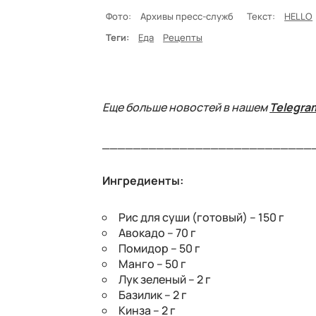
Фото:
Архивы пресс-служб
Текст:
HELLO
Теги:
Еда
Рецепты
Еще больше новостей в нашем
Telegra
___________________________
Ингредиенты:
Рис для суши (готовый) – 150 г
Авокадо – 70 г
Помидор – 50 г
Манго – 50 г
Лук зеленый – 2 г
Базилик – 2 г
Кинза – 2 г