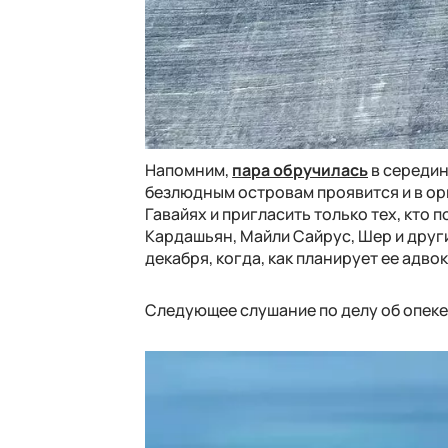
Напомним,
пара обручилась
в середин
безлюдным островам проявится и в ор
Гавайях и пригласить только тех, кто 
Кардашьян, Майли Сайрус, Шер и друг
декабря, когда, как планирует ее адво
Следующее слушание по делу об опеке 