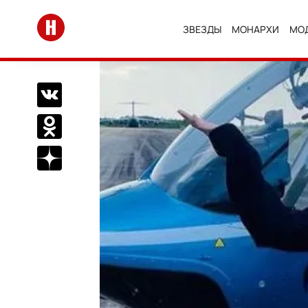
Перейти на главную
ЗВЕЗДЫ
МОНАРХИ
МО
Поделиться Вконтакте
Поделиться в Одноклассниках
Подписаться на нас в Дзен