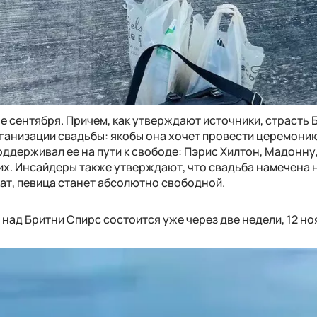
е сентября. Причем, как утверждают источники, страсть 
ганизации свадьбы: якобы она хочет провести церемони
поддерживал ее на пути к свободе: Пэрис Хилтон, Мадонну
их. Инсайдеры также утверждают, что свадьба намечена 
кат, певица станет абсолютно свободной.
над Бритни Спирс состоится уже через две недели, 12 но