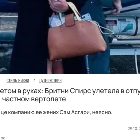
СТИЛЬ ЖИЗНИ
/
ПУТЕШЕСТВИЯ
етом в руках: Бритни Спирс улетела в отпу
частном вертолете
ице компанию ее жених Сэм Асгари, неясно.
29.10.
ирс