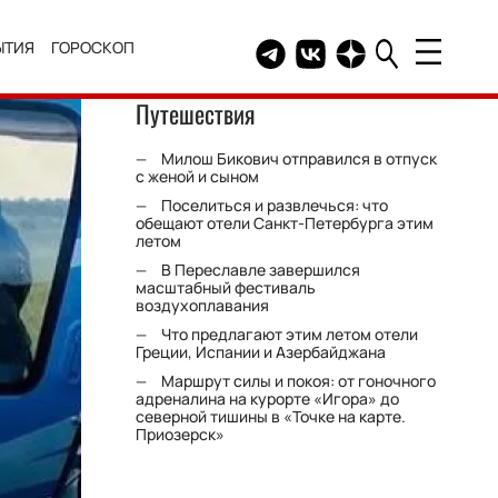
ЫТИЯ
ГОРОСКОП
Telegram канал HELLO
Группа HELLO Вконтакт
Канал HELLO в Дзе
Путешествия
Милош Бикович отправился в отпуск
с женой и сыном
Поселиться и развлечься: что
обещают отели Санкт-Петербурга этим
летом
В Переславле завершился
масштабный фестиваль
воздухоплавания
Что предлагают этим летом отели
Греции, Испании и Азербайджана
Маршрут силы и покоя: от гоночного
адреналина на курорте «Игора» до
северной тишины в «Точке на карте.
Приозерск»