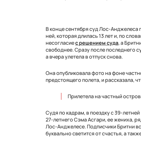
В конце сентября
суд Лос-Анджелеса 
ней, которая длилась 13 лет и, по сло
несогласие
с решением суда
, а Брит
свободнее. Сразу после последнего су
а вчера улетела в отпуск снова.
Она опубликовала фото на фоне частно
предстоящего полета, и рассказала, 
Прилетела на частный остров! 
Судя по кадрам, в поездку с 39-летней
27-летнего Сэма Асгари, ее жениха, ря
Лос-Анджелесе. Подписчики Бритни все
буквально светится от счастья, а также