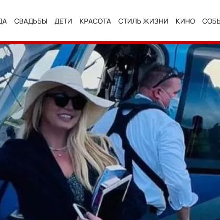
ДА
СВАДЬБЫ
ДЕТИ
КРАСОТА
СТИЛЬ ЖИЗНИ
КИНО
СОБ