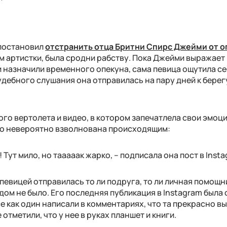
постановил
отстранить отца Бритни Спирс Джейми от о
вам артистки, была сродни рабству. Пока Джейми выражает
ни назначили временного опекуна, сама певица ощутила с
дебного слушания она отправилась на пару дней к берег
го вертолета и видео, в котором запечатлела свои эмоци
что невероятно взволнована происходящим:
Тут мило, но тааааак жарко, – подписала она пост в Insta
 певицей отправилась то ли подруга, то ли личная помощни
дом не было. Его последняя публикация в Instagram была 
 как один написали в комментариях, что та прекрасно вы
 отметили, что у нее в руках планшет и книги.