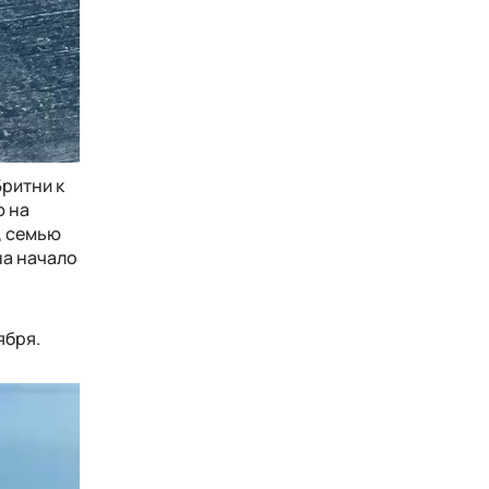
Бритни к
ю на
, семью
на начало
ября.