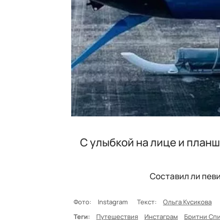
С улыбкой на лице и планш
Составил ли пев
Фото:
Instagram
Текст:
Ольга Кусикова
Теги:
Путешествия
Инстаграм
Бритни Сп