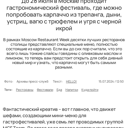
До 28 июля в Москве проходит
гастрономический фестиваль, где можно
попробовать карпаччо из трепанга, дыни,
устриц, вагю с трюфелем и угря с черной
икрой
В рамках Moscow Restaurant Week десятки лучших ресторанов
столицы представляют специальные меню, полностью
состоящие из карпаччо. Если вы до сих пор считали, что это
всего лишь тонкие слайсы говядины с оливковым маслом и
лимоном, то теперь вам предстоит открыть для себя дивный
новый мир и узнать, что карпаччо могут быть самыми
разными.
Фото:
Архивы пресс-служб
Текст:
HELLO!
15.07.2024 / 12:50
Теги:
Рестораны
Фестивали
Еда
Напитки
Куда пойти
Фантастический креатив – вот главное, что движет
шефами, создающими мини-меню для
гастрофестивалей, уже семь лет проводимых группой
MGF Team
. До этого года повара экспериментировали