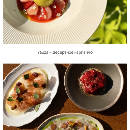
Yauza – десертное карпаччо