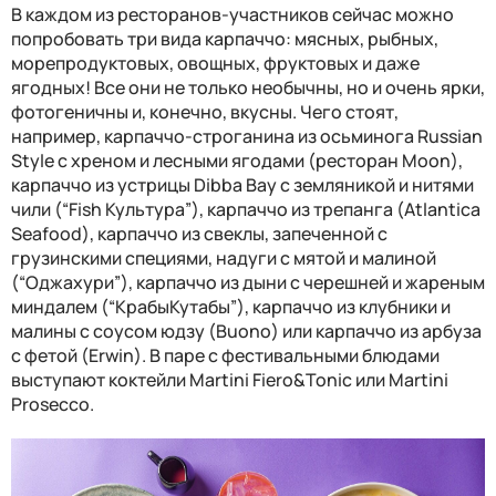
В
каждом из ресторанов-участников сейчас можно
попробовать три вида карпаччо:
мясных
, рыбных,
морепродуктовых,
овощных, фруктовых и даже
ягодных
! Все они не только необычны, но и очень ярки,
фотогеничны и, конечно, вкусны. Чего стоят,
например, карпаччо-строганина из осьминога
Russian
Style
с хреном и лесными ягодами (ресторан
Moon
),
карпаччо из устрицы
Dibba
Bay
с земляникой и нитями
чили (“
Fish
Культура”), карпаччо из трепанга (
Atlantica
Seafood
), карпаччо из свеклы, запеченной с
грузинскими специями, надуги с мятой и малиной
(“Оджахури”), карпаччо из дыни с черешней и жареным
миндалем (“КрабыКутабы”), карпаччо из клубники и
малины с соусом юдзу (
Buono
) или карпаччо из арбуза
с фетой (
Erwin
). В
пар
е
с
фестивальными блюдами
выступают коктейли
Martini Fiero&Tonic или Martini
Prosecco.