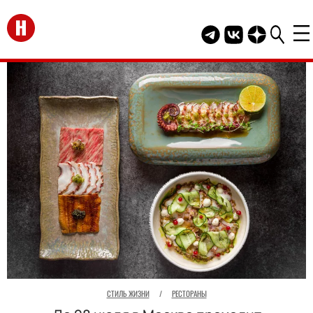
Перейти на главную
Telegram канал HEL
Группа HELLO В
Канал HELLO
СТИЛЬ ЖИЗНИ
/
РЕСТОРАНЫ