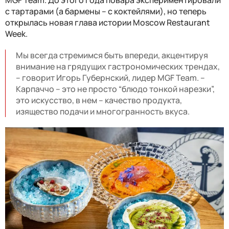
с тартарами (а бармены – с коктейлями), но теперь
откры
лась
нов
ая
глав
а истории
Moscow Restaurant
Week.
Мы всегда стремимся быть впереди, акцентируя
внимание на грядущих гастрономических трендах,
– говорит Игорь Губернский, лидер MGF Team. –
Карпаччо – это не просто “блюдо тонкой нарезки”,
это искусство, в нем – качество продукта,
изящество подачи и многогранность вкуса.