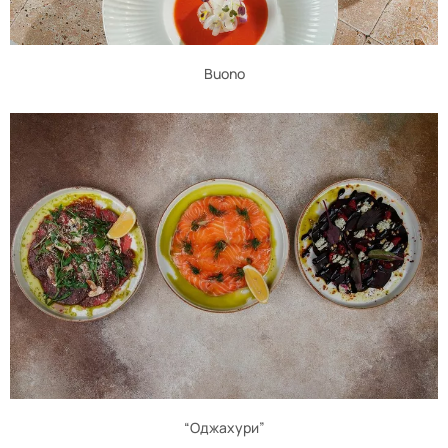
Buono
“Оджахури”