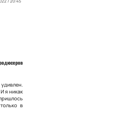
022 / 20:45
продюсеров
 удивлен.
И я никак
 пришлось
только в