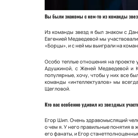
Вы были знакомы с кем-то из команды зве
Из команды звезд я был знаком с Да
Евгенией Медведевой мы участвовали
«Борцы», и с ней мы выиграли на коман
Особо теплые отношения на проекте у
Адушкиной, с Женей Медведевой и К
популярные, хочу, чтобы у них все бы
команды «интеллектуалов» мы всегда
Щегловой
.
Кто вас особенно удивил из звездных участ
Егор Шип. Очень здравомыслящий челов
о чем я. У него правильные понятия
в
ж
его фанаты, и Егор
станет
полноценным