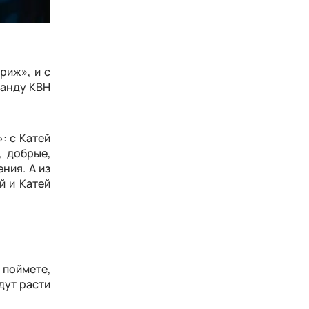
риж», и с
манду КВН
: с Катей
, добрые,
ния. А из
й и Катей
 поймете,
удут расти