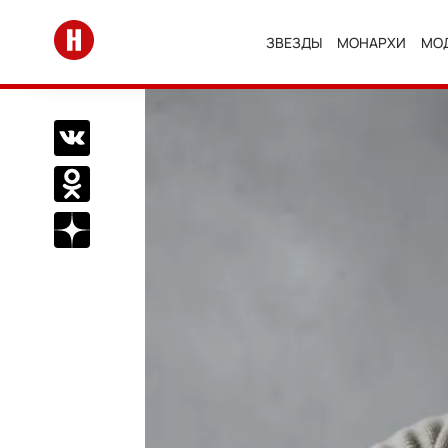
Перейти на главную
ЗВЕЗДЫ
МОНАРХИ
МО
Поделиться Вконтакте
Поделиться в Одноклассниках
Подписаться на нас в Дзен