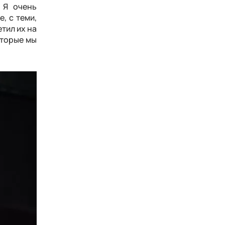
 Я очень
, с теми,
етил их на
оторые мы