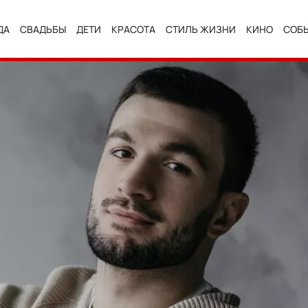
ДА
СВАДЬБЫ
ДЕТИ
КРАСОТА
СТИЛЬ ЖИЗНИ
КИНО
СОБ