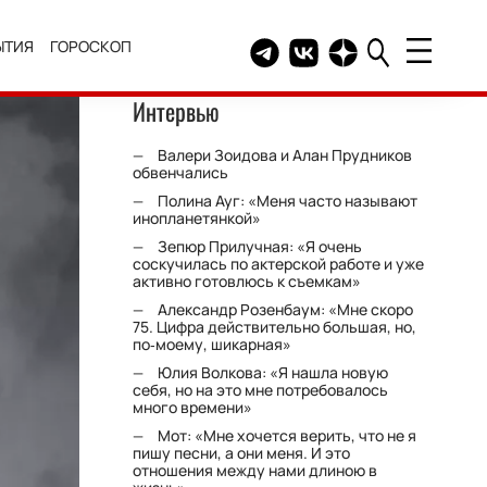
ЫТИЯ
ГОРОСКОП
Telegram канал HELLO
Группа HELLO Вконтакт
Канал HELLO в Дзе
Интервью
Валери Зоидова и Алан Прудников
обвенчались
Полина Ауг: «Меня часто называют
инопланетянкой»
Зепюр Прилучная: «Я очень
соскучилась по актерской работе и уже
активно готовлюсь к съемкам»
Александр Розенбаум: «Мне скоро
75. Цифра действительно большая, но,
по‑моему, шикарная»
Юлия Волкова: «Я нашла новую
себя, но на это мне потребовалось
много времени»
Мот: «Мне хочется верить, что не я
пишу песни, а они меня. И это
отношения между нами длиною в