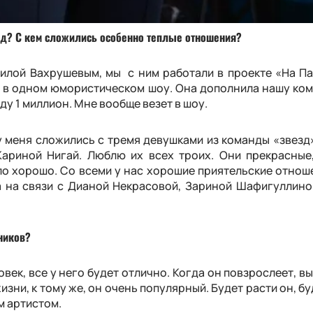
зд? С кем сложились особенно теплые отношения?
нилой Вахрушевым, мы с ним работали в проекте «На Па
 в одном юмористическом шоу. Она дополнила нашу ко
ду 1 миллион. Мне вообще везет в шоу.
 меня сложились с тремя девушками из команды «звезд»
ариной Нигай. Люблю их всех троих. Они прекрасные
ло хорошо. Со всеми у нас хорошие приятельские отноше
 на связи с Дианой Некрасовой, Зариной Шафигуллино
ников?
ек, все у него будет отлично. Когда он повзрослеет, вы
изни, к тому же, он очень популярный. Будет расти он, б
 артистом.