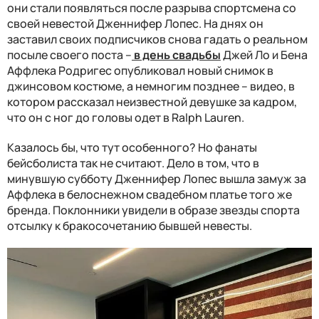
они стали появляться после разрыва спортсмена со
своей невестой Дженнифер Лопес. На днях он
заставил своих подписчиков снова гадать о реальном
посыле своего поста –
в день свадьбы
Джей Ло и Бена
Аффлека Родригес опубликовал новый снимок в
джинсовом костюме, а немногим позднее – видео, в
котором рассказал неизвестной девушке за кадром,
что он с ног до головы одет в Ralph Lauren.
Казалось бы, что тут особенного? Но фанаты
бейсболиста так не считают. Дело в том, что в
минувшую субботу Дженнифер Лопес вышла замуж за
Аффлека в белоснежном свадебном платье того же
бренда. Поклонники увидели в образе звезды спорта
отсылку к бракосочетанию бывшей невесты.