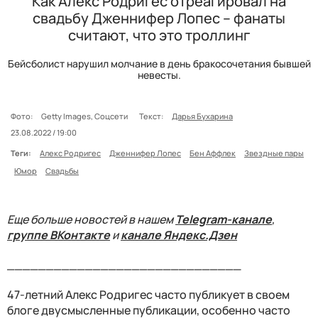
Как Алекс Родригес отреагировал на
свадьбу Дженнифер Лопес – фанаты
считают, что это троллинг
Бейсболист нарушил молчание в день бракосочетания бывшей
невесты.
Фото:
Getty Images, Соцсети
Текст:
Дарья Бухарина
23.08.2022 / 19:00
Теги:
Алекс Родригес
Дженнифер Лопес
Бен Аффлек
Звездные пары
Юмор
Свадьбы
Еще больше новостей в нашем
Telegram-канале
,
группе ВКонтакте
и
канале Яндекс.Дзен
______________________________
47-летний Алекс Родригес часто публикует в своем
блоге двусмысленные публикации, особенно часто