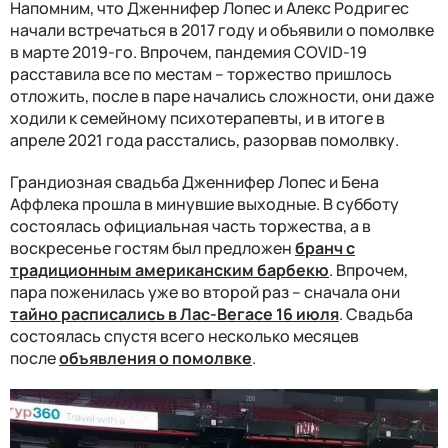
Напомним, что Дженнифер Лопес и Алекс Родригес
начали встречаться в 2017 году и объявили о помолвке
в марте 2019-го. Впрочем, пандемия COVID-19
расставила все по местам – торжество пришлось
отложить, после в паре начались сложности, они даже
ходили к семейному психотерапевты, и в итоге в
апреле 2021 года расстались, разорвав помолвку.
Грандиозная свадьба Дженнифер Лопес и Бена
Аффлека прошла в минувшие выходные. В субботу
состоялась официальная часть торжества, а в
воскресенье гостям был предложен
бранч с
традиционным американским барбекю
. Впрочем,
пара поженилась уже во второй раз – сначала они
тайно расписались в Лас-Вегасе 16 июля
. Свадьба
состоялась спустя всего несколько месяцев
после
объявления о помолвке
.