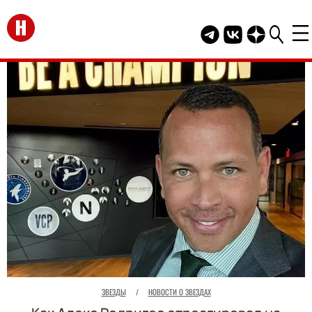
Перейти на главную
Telegram канал HEL
Группа HELLO В
Канал HELLO
ЗВЕЗДЫ
/
НОВОСТИ О ЗВЕЗДАХ