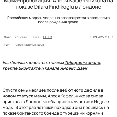
Мама-провокация: Алеся Кафельникова на
показе Dilara Findikoglu в Лондоне
Российская модель уверенно возвращается в профессию
после рождения дочки.
Фото:
соцсети
Текст:
HELLO
18.09.2022 / 13:07
Теги:
Алеся Кафельникова
Еще больше новостей в нашем
Telegram-канале
,
группе ВКонтакте
и
канале Яндекс.Дзен
______________________________
Спустя семь месяцев после
дебютного дефиле в
новом статусе мамы
, Алеся Кафельникова снова
приехала в Лондон, чтобы принять участие в Неделе
моды. В этот раз летящей походкой она прошлась на
показе британского бренда с турецкими корнями