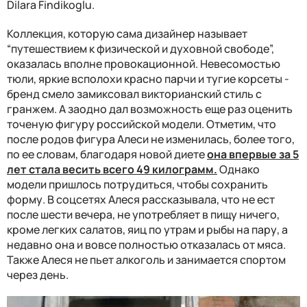
Dilara Findikoglu.
Коллекция, которую сама дизайнер называет
“путешествием к физической и духовной свободе”,
оказалась вполне провокационной. Невесомостью
тюли, яркие всполохи красно парчи и тугие корсеты -
бренд смело замиксовал викторианский стиль с
гранжем. А заодно дал возможность еще раз оценить
точеную фигуру российской модели. Отметим, что
после родов фигура Алеси не изменилась, более того,
по ее словам, благодаря новой диете
она впервые за 5
лет стала весить всего 49 килограмм.
Однако
модели пришлось потрудиться, чтобы сохранить
форму. В соцсетях Алеся рассказывала, что не ест
после шести вечера, не употребляет в пищу ничего,
кроме легких салатов, яиц по утрам и рыбы на пару, а
недавно она и вовсе полностью отказалась от мяса.
Также Алеся не пьет алкоголь и занимается спортом
через день.