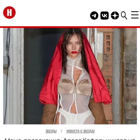
Перейти на главную
Telegram канал HEL
Группа HELLO В
Канал HELLO
ЗВЕЗДЫ
/
НОВОСТИ О ЗВЕЗДАХ