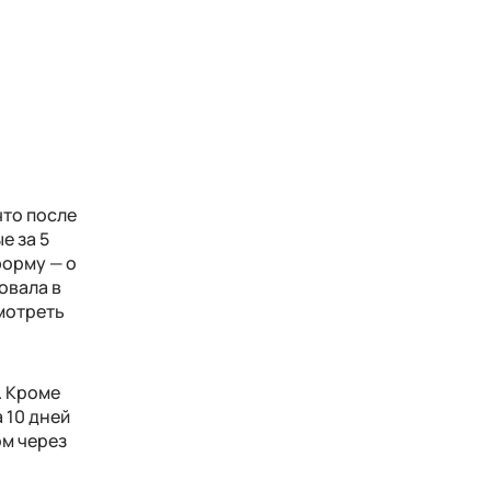
что после
е за 5
 форму
—
о
овала в
мотреть
. Кроме
а 10 дней
ом через