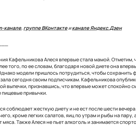
m-канале
,
группе ВКонтакте
и
канале Яндекс.Дзен
___
ния Кафельникова Алеся впервые стала мамой. Отметим, 
ее того, по ее словам, благодаря новой диете она впервы
. Однако модели пришлось потрудиться, чтобы сохранить
азала сегодня своим подписчикам. Кафельникова опублик
й выпечки, признавшись, что впервые может спокойно с
е пищевые привычки.
ся соблюдает жесткую диету и не ест после шести вечера
его, кроме легких салатов, яиц по утрам и рыбы на пару, 
т мяса. Также Алеся не пьет алкоголь и занимается спорт