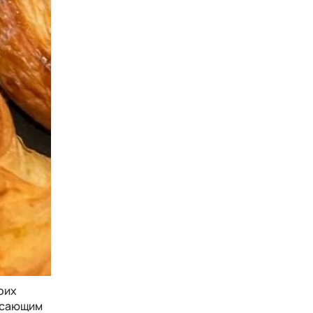
воих
рясающим