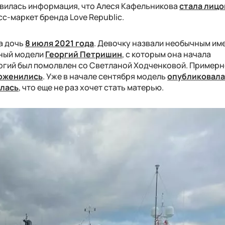
оявилась информация, что Алеся Кафельникова
стала лицо
с-маркет бренда Love Republic.
а дочь
8 июля 2021 года
. Девочку назвали необычным им
нный модели
Георгий Петришин
, с которым она начала
оргий был помолвлен со Светланой Ходченковой. Примерн
оженились
. Уже в начале сентября модель
опубликовала
лась
, что еще не раз хочет стать матерью.