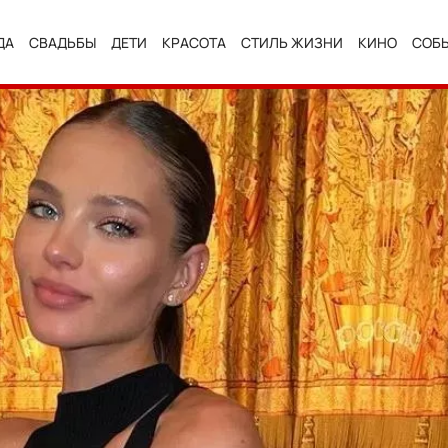
ДА
СВАДЬБЫ
ДЕТИ
КРАСОТА
СТИЛЬ ЖИЗНИ
КИНО
СОБ