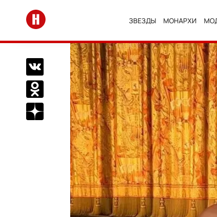
Перейти на главную
ЗВЕЗДЫ
МОНАРХИ
МО
Поделиться Вконтакте
Поделиться в Одноклассниках
Подписаться на нас в Дзен