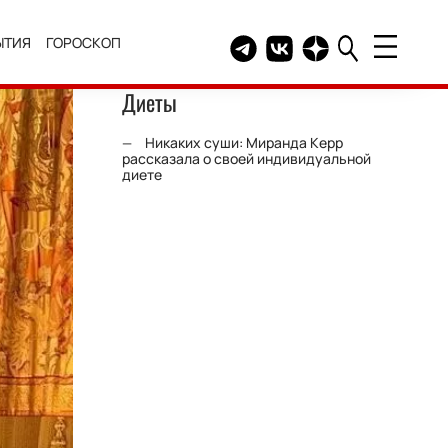
ЫТИЯ
ГОРОСКОП
Telegram канал HELLO
Группа HELLO Вконтакт
Канал HELLO в Дзе
Диеты
Никаких суши: Миранда Керр
рассказала о своей индивидуальной
диете