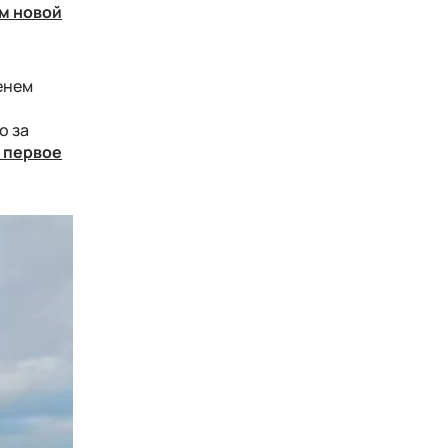
м новой
енем
о за
 первое