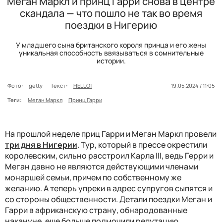
Меган Маркл и принц Гарри снова в центре
скандала — что пошло не так во время
поездки в Нигерию
У младшего сына британского короля принца и его жены
уникальная способность ввязываться в сомнительные
истории.
Фото:
getty
Текст:
HELLO!
19.05.2024 / 11:05
Теги:
Меган Маркл
Принц Гарри
На прошлой неделе приц Гарри и Меган Маркл провели
три дня в Нигерии
. Тур, который в прессе окрестили
королевским, сильно расстроил Карла III, ведь Герри и
Меган давно не являются действующими членами
монаршей семьи, причем по собственному же
желанию. А теперь упреки в адрес супругов сыпятся и
со стороны общественности. Детали поездки Меган и
Гарри в африканскую страну, обнародованные
накануне, еще больше подмочили репутацию