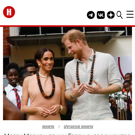
Перейти на главную
Telegram канал HEL
Группа HELLO В
Канал HELLO
МОНАРХИ
/
БРИТАНСКИЕ МОНАРХИ