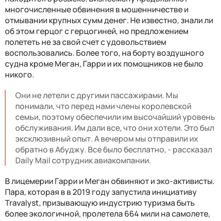
многочисленные обвинения в мошенничестве и
отмывании крупных сумм денег. Не известно, знали ли
об этом герцог с герцогиней, но предложением
полететь не за свой счет с удовольствием
воспользовались. Более того, на борту воздушного
судна кроме Меган, Гарри и их помощников не было
никого.
Они не летели с другими пассажирами. Мы
понимали, что перед нами члены королевской
семьи, поэтому обеспечили им высочайший уровень
обслуживания. Им дали все, что они хотели. Это был
эксклюзивный опыт. А вечером мы отправили их
обратно в Абуджу. Все было бесплатно, - рассказал
Daily Mail сотрудник авиакомпании.
В лицемерии Гарри и Меган обвиняют и эко-активисты.
Пара, которая в в 2019 году запустила инициативу
Travalyst, призывающую индустрию туризма быть
более экологичной, пролетела 664 мили на самолете,