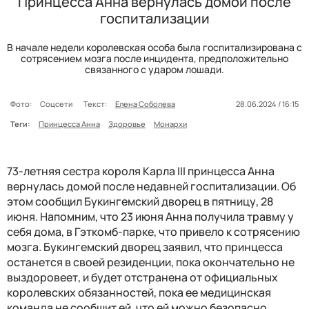
Принцесса Анна вернулась домой после
госпитализации
В начале недели королевская особа была госпитализирована с
сотрясением мозга после инцидента, предположительно
связанного с ударом лошади.
Фото:
Соцсети
Текст:
Елена Соболева
28.06.2024 / 16:15
Теги:
Принцесса Анна
Здоровье
Монархи
73-летняя сестра короля Карла III принцесса Анна
вернулась домой после недавней госпитализации. Об
этом сообщил Букингемский дворец в пятницу, 28
июня. Напомним, что 23 июня Анна получила травму у
себя дома, в Гэткомб-парке, что привело к сотрясению
мозга. Букингемский дворец заявил, что принцесса
останется в своей резиденции, пока окончательно не
выздоровеет, и будет отстранена от официальных
королевских обязанностей, пока ее медицинская
команда не сообщит ей, что ей можно безопасно