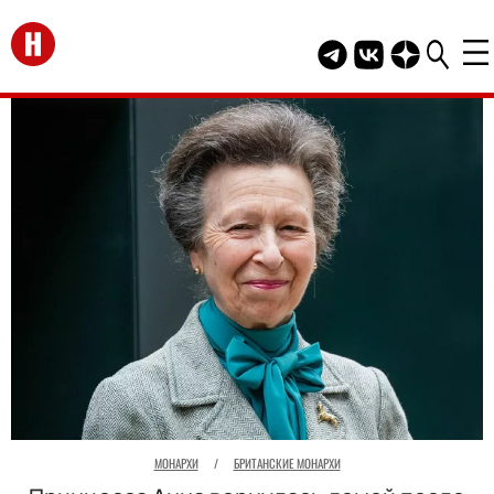
Перейти на главную
Telegram канал HEL
Группа HELLO В
Канал HELLO
МОНАРХИ
/
БРИТАНСКИЕ МОНАРХИ