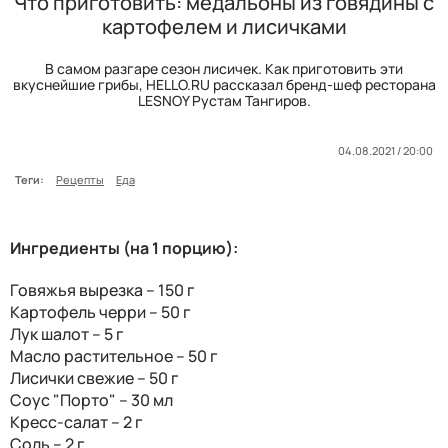
Что приготовить: медальоны из говядины с
картофелем и лисичками
В самом разгаре сезон лисичек. Как приготовить эти
вкуснейшие грибы, HELLO.RU рассказал бренд-шеф ресторана
LESNOY Рустам Тангиров.
04.08.2021 / 20:00
Теги:
Рецепты
Еда
Ингредиенты (на 1 порцию):
Говяжья вырезка – 150 г
Картофель черри – 50 г
Лук шалот – 5 г
Масло растительное – 50 г
Лисички свежие – 50 г
Соус "Порто" – 30 мл
Кресс-салат – 2 г
Соль – 2 г