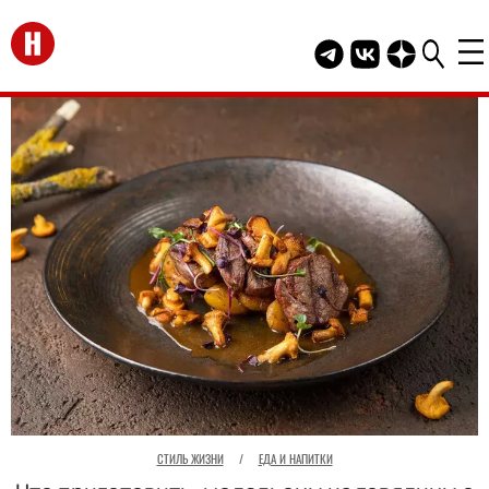
Перейти на главную
Telegram канал HEL
Группа HELLO В
Канал HELLO
СТИЛЬ ЖИЗНИ
/
ЕДА И НАПИТКИ