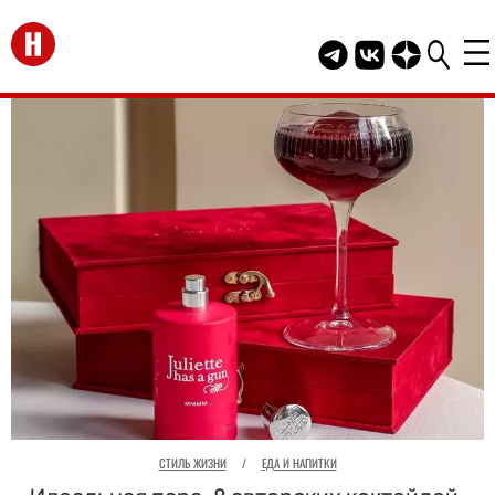
Перейти на главную
Telegram канал HEL
Группа HELLO В
Канал HELLO
СТИЛЬ ЖИЗНИ
/
ЕДА И НАПИТКИ