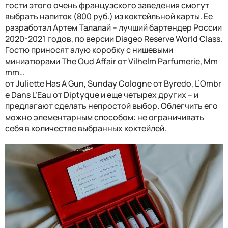
гости этого очень французского заведения смогут
выбрать напиток (800 руб.) из коктейльной карты. Ее
разработал Артем Талалай – лучший бартендер России
2020-2021 годов, по версии Diageo Reserve World Class.
Гостю приносят алую коробку с нишевыми
миниатюрами The Oud Affair от Vilhelm Parfumerie, Mm
mm…
от Juliette Has A Gun, Sunday Cologne от Byredo, L’Ombr
e Dans L’Eau от Diptyque и еще четырех других – и
предлагают сделать непростой выбор. Облегчить его
можно элементарным способом: не ограничивать
себя в количестве выбранных коктейлей.