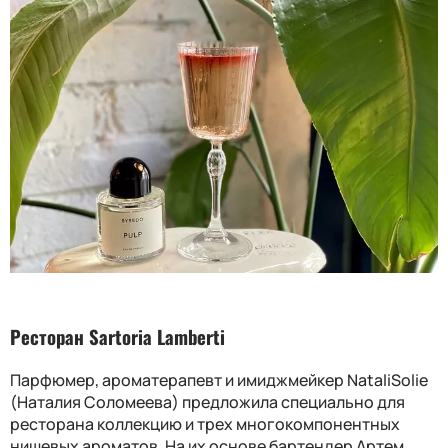
Ресторан Sartoria Lamberti
Парфюмер, ароматерапевт и имиджмейкер NataliSolie
(Наталия Соломеева) предложила специально для
ресторана коллекцию и трех многокомпонентных
нишевых ароматов. На их основе бартендер Артем