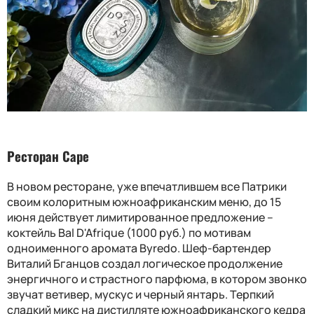
Ресторан Cape
В новом ресторане, уже впечатлившем все Патрики
своим колоритным южноафриканским меню, до 15
июня действует лимитированное предложение –
коктейль Bal D'Afrique (1000 руб.) по мотивам
одноименного аромата Byredo. Шеф-бартендер
Виталий Бганцов создал логическое продолжение
энергичного и страстного парфюма, в котором звонко
звучат ветивер, мускус и черный янтарь. Терпкий
сладкий микс на дистилляте южноафриканского кедра