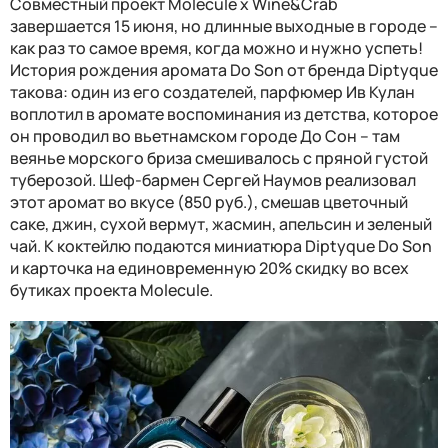
Совместный проект Molecule x Wine&Crab
завершается 15 июня, но длинные выходные в городе –
как раз то самое время, когда можно и нужно успеть!
История рождения аромата Do Son от бренда Diptyque
такова: один из его создателей, парфюмер Ив Кулан
воплотил в аромате воспоминания из детства, которое
он проводил во вьетнамском городе До Сон – там
веянье морского бриза смешивалось с пряной густой
туберозой. Шеф-бармен Сергей Наумов реализовал
этот аромат во вкусе (850 руб.), смешав цветочный
саке, джин, сухой вермут, жасмин, апельсин и зеленый
чай. К коктейлю подаются миниатюра Diptyque Do Son
и карточка на единовременную 20% скидку во всех
бутиках проекта Molecule.