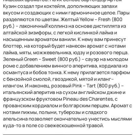
Кузин создал три коктейля, дополняющих запахи
вкусом и создающих с ними гармоничное целое. Пары
разделяются по цветам. Желтый Yellow – Fresh (800
руб.) – лаконичный̆ коллинз на основе дистиллята из
алтайской зизифоры, с легкой кислинкой лайма и
насыщенным ароматом ванили. К нему вам принесут
блоттер, на который будет нанесен аромат с нотами
лайма, мяты, можжевельника, юдзу и розового перца.
Зеленый Green – Sweet (800 руб.) – сауэр на молодом
роме с добавлением винного аперитива, кордиала из
османтуса и бобов тонка. К нему прилагается парфюм
с бензойной смолой, гвоздикой, мятой и иланг–
илангом. И наконец, розовый Pink – Tart (800 руб.) –
итальянский аперитив на сухом английском джине и
французском фруктовом Pineau des Charentes, с
прованским кордиалом и болгарским перцем. Аромат с
нотами пижмы, полыни, туберозы и сладкого
апельсина позволяет окончательно унестись мыслями
куда-то в поле со свежескошенной травой.