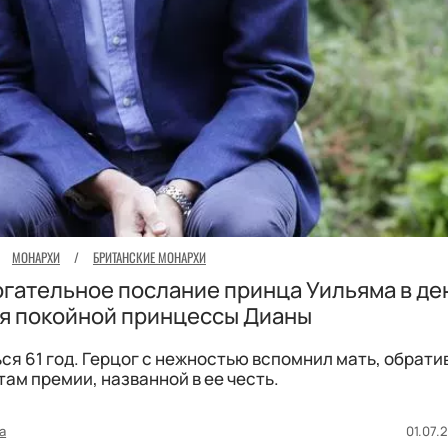
МОНАРХИ
/
БРИТАНСКИЕ МОНАРХИ
рогательное послание принца Уильяма в де
я покойной принцессы Дианы
ся 61 год. Герцог с нежностью вспомнил мать, обрати
ам премии, названной в ее честь.
а
01.07.