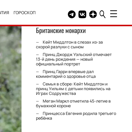
ЫТИЯ
ГОРОСКОП
Telegram канал HELLO
Группа HELLO Вконтакт
Канал HELLO в Дзе
Британские монархи
Кейт Миддлтон в слезах из-за
скорой разлуки с сыном
Принц Джордж Уэльский отмечает
13-й день рождения — новый
официальный портрет
Принц Гарри впервые дал
комментарий о здоровье отца
Семья в сборе: Кейт Миддлтон и
принц Уильям с детьми появились на
Играх Содружества
Меган Маркл отметила 45-летие в
бумажной короне
Принцесса Евгения родила третьего
ребёнка