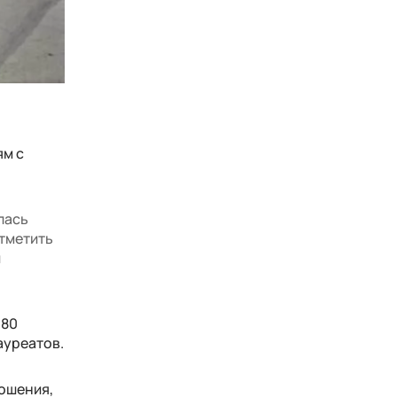
ям с
лась
отметить
и
180
ауреатов.
ношения,