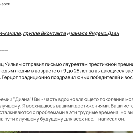
нархи
m-канале
,
группе ВКонтакте
и
канале Яндекс.Дзен
___
нц Уильям отправил письмо лауреатам престижной премии
одым людям в возрасте от 9 до 25 лет за выдающиеся зас
 Герцог традиционно поздравил юных победителей и во
ремии "Диана"! Вы - часть вдохновляющего поколения м
 лучшему. Я восхищаюсь вашими достижениями. Ваши ист
 сталкиваются с проблемами в эти трудные времена, но в
 пути к лучшему будущему для всех нас, - написал он.