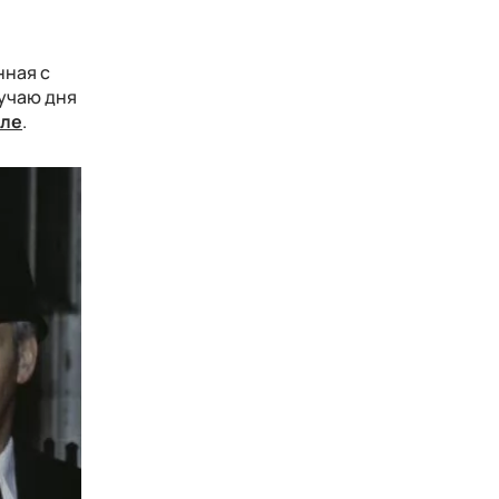
нная с
лучаю дня
але
.