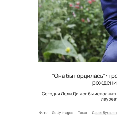
"Она бы гордилась": т
рождени
Сегодня Леди Ди мог бы исполнить
лауреат
Фото:
Getty Images
Текст:
Дарья Бухарин