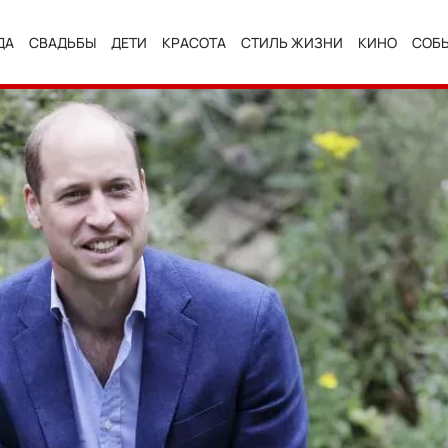
ДА
СВАДЬБЫ
ДЕТИ
КРАСОТА
СТИЛЬ ЖИЗНИ
КИНО
СОБ