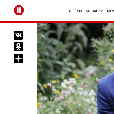
Перейти на главную
ЗВЕЗДЫ
МОНАРХИ
МО
Поделиться Вконтакте
Поделиться в Одноклассниках
Подписаться на нас в Дзен