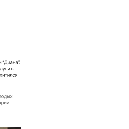
 “Диана”.
луги в
схитился
олодых
ории
ы