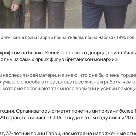
эйли, юные принц Гарри и принц Уильям, принц Чарльз - 1995 год
шрифтом на бланке Кенсингтонского дворца, принц Уиль
одну из самых ярких фигур британской монархии.
наследия моей матери, и я знаю, что она бы очень горди
т лучшего способа отпраздновать ее жизнь и работу, чем 
, которые посвящают так много времени и усилий помощ
годня. Организаторы отметят почетными призами более 
9 стран, в том числе США, откуда в этом году вышли 20 л
ат, 37-летний принц Гарри, несмотря на напряженные от