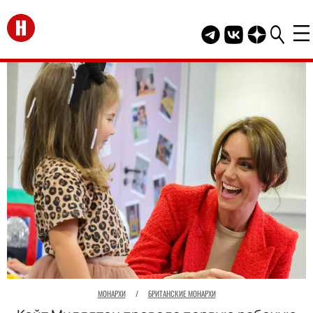
Перейти на главную
Telegram канал HEL
Группа HELLO В
Канал HELLO
МОНАРХИ
/
БРИТАНСКИЕ МОНАРХИ