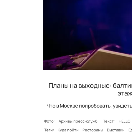
Планы на выходные: балти
этаж
Что в Москве попробовать, увидеть
Фото:
Архивы пресс-служб
Текст:
HELLO
Теги:
Куда пойти
Рестораны
Выставки
Е