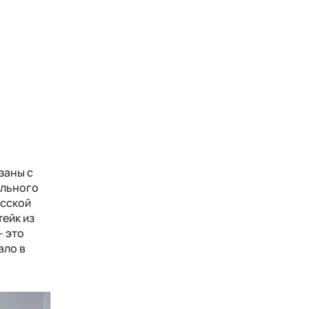
заны с
ального
усской
тейк из
– это
ало в