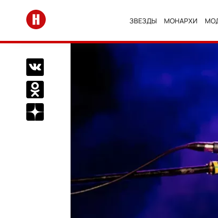
Перейти на главную
ЗВЕЗДЫ
МОНАРХИ
МО
Поделиться Вконтакте
Поделиться в Одноклассниках
Подписаться на нас в Дзен