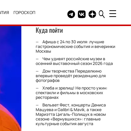
ЫТИЯ
ГОРОСКОП
Telegram канал HELLO
Группа HELLO Вконтакт
Канал HELLO в Дзе
Куда пойти
Афиша с 24 по 30 июля: лучшие
гастрономические события и вечеринки
Москвы
Чем удивят российские музеи в
осенний выставочный сезон 2026 года
Дом творчества Переделкино
впервые проведёт резиденцию для
фотографов
Хлеба и зрелищ! Не просто ужин:
спектакли и фильмы в московских
ресторанах
Вельвет Фест, концерты Дениса
Мацуева и Galibri & Mavik, а также
Мариэтта Цигаль-Полищук в новом
сезоне «Вернувшихся»: главные
культурные события августа