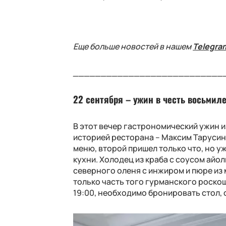
Еще больше новостей в нашем
Telegra
___________________________
22 сeнтября – ужин в честь восьмиле
В этот вечер гастрономический ужин и
историей ресторана – Максим Тарусин 
меню, второй пришел только что, но 
кухни. Холодец из краба с соусом айол
северного оленя с инжиром и пюре из 
только часть того гурманского роскош
19:00, необходимо бронировать стол, 