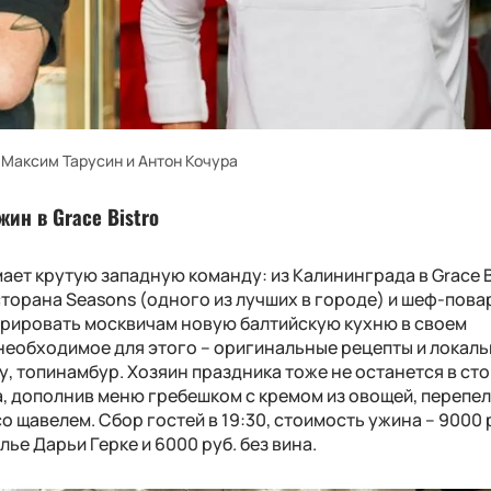
Максим Тарусин и Антон Кочура
ин в Grace Bistro
ет крутую западную команду: из Калининграда в Grace B
сторана Seasons (одного из лучших в городе) и шеф-пова
трировать москвичам новую балтийскую кухню в своем
 необходимое для этого – оригинальные рецепты и локал
у, топинамбур. Хозяин праздника тоже не останется в ст
, дополнив меню гребешком с кремом из овощей, перепел
 щавелем. Сбор гостей в 19:30, стоимость ужина – 9000 р
е Дарьи Герке и 6000 руб. без вина.