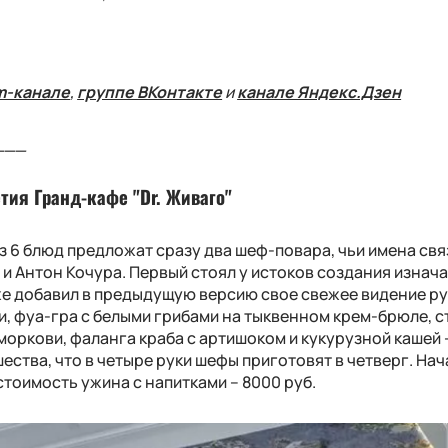
m-канале
,
группе ВКонтакте
и
канале Яндекс.Дзен
___
тия Гранд-кафе "Dr. Живаго"
з 6 блюд предложат сразу два шеф-повара, чьи имена свя
и Антон Кочура. Первый стоял у истоков создания изнач
уже добавил в предыдущую версию свое свежее видение р
и, фуа-гра с белыми грибами на тыквенном крем-брюле, с
моркови, фаланга краба с артишоком и кукурузной кашей 
ества, что в четыре руки шефы приготовят в четверг. Нач
стоимость ужина с напитками – 8000 руб.