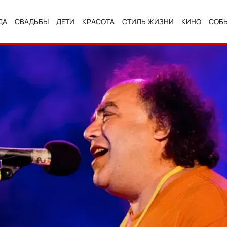
ДА
СВАДЬБЫ
ДЕТИ
КРАСОТА
СТИЛЬ ЖИЗНИ
КИНО
СОБ