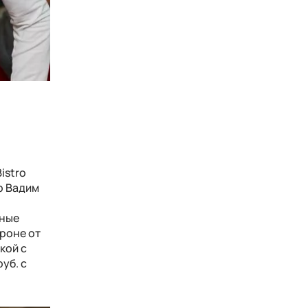
istro
р Вадим
ьные
ороне от
кой с
уб. с