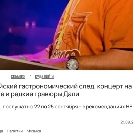
СОБЫТИЯ
/
КУДА ПОЙТИ
йский гастрономический след, концерт на
е и редкие гравюры Дали
, послушать с 22 по 25 сентября – в рекомендациях HE
21.09.
да
Напитки
Музыка