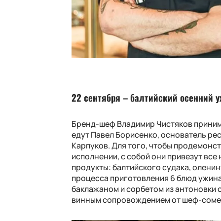
22 сентября – балтийский осенний уж
Бренд-шеф Владимир Чистяков принима
едут Павел Борисенко, основатель ре
Карпуков. Для того, чтобы продемонс
исполнении, с собой они привезут все
продукты: балтийского судака, оленин
процесса приготовления 6 блюд ужина
баклажаном и сорбетом из антоновки со
винным сопровождением от шеф-сомель