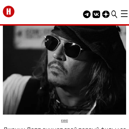
Перейти на главную
Telegram канал HEL
Группа HELLO В
Канал HELLO
КИНО