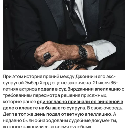
При этом история прений между Джонни и его экс-
супругой Эмбер Херд еще не закончена. 21 июля 36-
летняя актриса
подала в суд Вирджинии апелляцию
с
требованием пересмотра решения присяжных,
которые ранее
единогласно признали ее виновной в
деле о клевете на бывшего супруга.
В свою очередь,
Депп
в тот же день подал ответную апелляцию
. А
недавно были обнародованы судебные документы,
которые накопились за время судебных