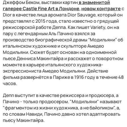
Джеффом Беком, выставки картин
в знаменитой
галерее Castle Fine Art в Лондоне
,
новом контракте
с
Dior в качестве лица аромата Dior Sauvage, который он
представлял с 2015 года, стало известно о грядущей
режиссерской работе Деппа. Как пишет Variety, он на
пару с легендарным Аль Пачино взялся за
производство биографической драмы “Модильяни” об
итальянском художнике и скульпторе Амедео
Модильяни. Сюжет будет основан на одноименной
пьесе Денниса Макинтайра и расскажет о поворотном
моменте в карьере итальянского художника-
экспрессиониста Амедео Модильяни. Действие
фильма развернётся в Париже в 1916 году в течение 48
часов.
Депп выступит в качестве режиссера и продюсера, а
Пачино - только продюсером. "Модильяни" называют
"фрагментом из жизни художника, а не байопиком", а,
по словам Навиди, Пачино давно хотел адаптировать
пьесу Макинтайра.