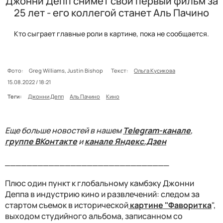
Джонни Депп снимет свой первый фильм за
25 лет - его коллегой станет Аль Пачино
Кто сыграет главные роли в картине, пока не сообщается.
Фото:
Greg Williams, Justin Bishop
Текст:
Ольга Кусикова
15.08.2022 / 18:21
Теги:
Джонни Депп
Аль Пачино
Кино
Еще больше новостей в нашем
Telegram-канале
,
группе ВКонтакте
и
канале Яндекс.Дзен
______________________________
Плюс один пункт к глобальному камбэку Джонни
Деппа в индустрию кино и развлечений: следом за
стартом съемок в исторической
картине "Фаворитка
",
выходом студийного альбома, записанном со